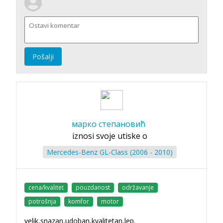
Pošalji
марко степановић
iznosi svoje utiske o
Mercedes-Benz GL-Class (2006 - 2010)
cena/kvalitet
pouzdanost
održavanje
potrošnja
komfor
motor
velik,snazan,udoban,kvalitetan,lep.