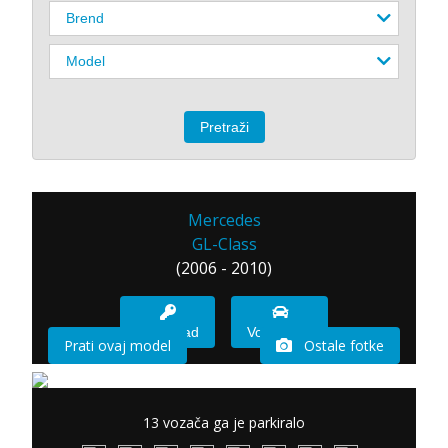
Mercedes
GL-Class
(2006 - 2010)
Imam sad
Vozio sam
Prati ovaj model
Ostale fotke
13 vozača ga je parkiralo