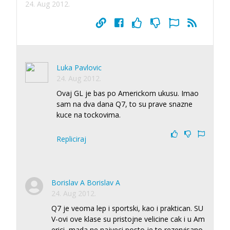
24. Aug 2012.
Luka Pavlovic
24. Aug 2012.
Ovaj GL je bas po Americkom ukusu. Imao
sam na dva dana Q7, to su prave snazne
kuce na tockovima.
Repliciraj
Borislav A Borislav A
24. Aug 2012.
Q7 je veoma lep i sportski, kao i praktican. SU
V-ovi ove klase su pristojne velicine cak i u Am
erici, mada ne najveci posto je to rezervisano