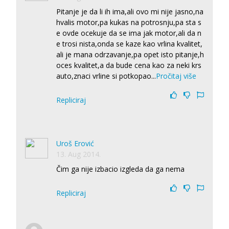
Pitanje je da li ih ima,ali ovo mi nije jasno,na
hvalis motor,pa kukas na potrosnju,pa sta s
e ovde ocekuje da se ima jak motor,ali da n
e trosi nista,onda se kaze kao vrlina kvalitet,
ali je mana odrzavanje,pa opet isto pitanje,h
oces kvalitet,a da bude cena kao za neki krs
auto,znaci vrline si potkopao
...
Pročitaj više
Repliciraj
Uroš Erović
13. Aug 2014.
Čim ga nije izbacio izgleda da ga nema
Repliciraj