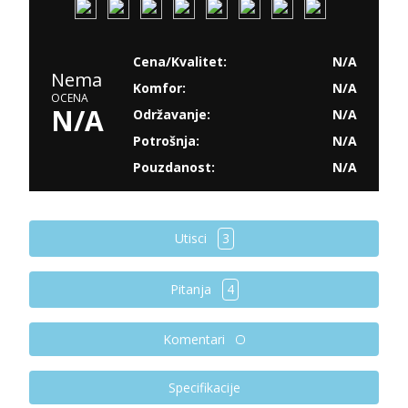
Cena/Kvalitet:
N/A
Nema
Komfor:
N/A
OCENA
N/A
Održavanje:
N/A
Potrošnja:
N/A
Pouzdanost:
N/A
Utisci
3
Pitanja
4
Komentari
Specifikacije