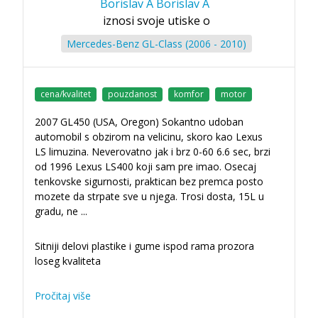
Borislav A Borislav A
iznosi svoje utiske o
Mercedes-Benz GL-Class (2006 - 2010)
cena/kvalitet
pouzdanost
komfor
motor
2007 GL450 (USA, Oregon) Sokantno udoban
automobil s obzirom na velicinu, skoro kao Lexus
LS limuzina. Neverovatno jak i brz 0-60 6.6 sec, brzi
od 1996 Lexus LS400 koji sam pre imao. Osecaj
tenkovske sigurnosti, praktican bez premca posto
mozete da strpate sve u njega. Trosi dosta, 15L u
gradu, ne
...
Sitniji delovi plastike i gume ispod rama prozora
loseg kvaliteta
Pročitaj više