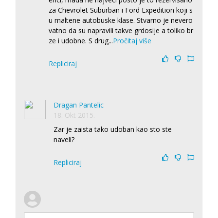
za Chevrolet Suburban i Ford Expedition koji s
u maltene autobuske klase. Stvarno je nevero
vatno da su napravili takve grdosije a toliko br
ze i udobne. S drug
...
Pročitaj više
Repliciraj
Dragan Pantelic
18. Okt 2015.
Zar je zaista tako udoban kao sto ste
naveli?
Repliciraj