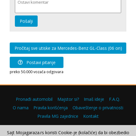
Pošalji
Pročitaj sve utiske za Mercedes-Benz GL-Class (06 on)
Postavi pitanje
preko 50.000 vozača odgovara
Pronađi automobil
Majstor si?
Imaš ideje
F.A.Q.
O nama
Pravila korišćenja
Obaveštenje o privatnosti
Pravila MG zajednice
Kontakt
Sajt Mojagaraza.rs koristi Cookie-je (kolačiće) da bi obezbedio