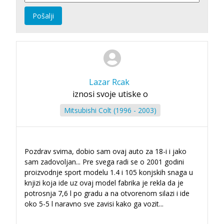
Pošalji
Lazar Rcak
iznosi svoje utiske o
Mitsubishi Colt (1996 - 2003)
Pozdrav svima, dobio sam ovaj auto za 18-i i jako
sam zadovoljan... Pre svega radi se o 2001 godini
proizvodnje sport modelu 1.4 i 105 konjskih snaga u
knjizi koja ide uz ovaj model fabrika je rekla da je
potrosnja 7,6 l po gradu a na otvorenom silazi i ide
oko 5-5 l naravno sve zavisi kako ga vozit
...