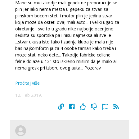
Mane su mu takodje mali gepek ne preporucuje se
plin jer iako nema mesta u gepeku za stvari sa
plinskom bocom steti i motor plin je jedina stvar
koja moze da osteti ovaj mali auto... I veliki ugao za
okretanje i sve to u gradu nike najbolje ocenjeno
sedista su sportska pa i nisu najmeksa ali sve je
...
stvar ukusa isto tako i zadnja kluoa je mala nije
bas najkomfortnija za 4 osobe taman kako treba i
moze stati neko dete... Takodje fabricke celicne
felne dolaze u 13" sto iskreno mislim da je malo ali
nema gresk pri izboru ovog auta... Pozdrav
Pročitaj više
12. Feb 2019.