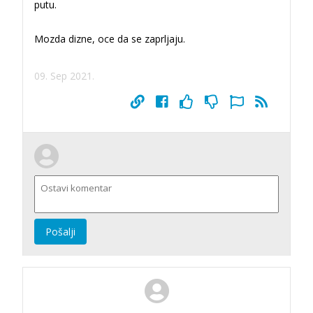
putu.
Mozda dizne, oce da se zaprljaju.
09. Sep 2021.
Pošalji