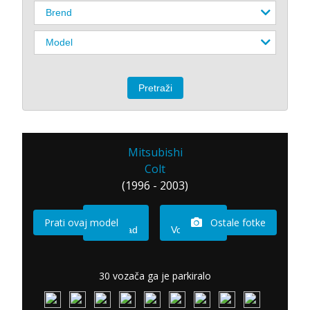
Mitsubishi
Colt
(1996 - 2003)
Prati ovaj model
Ostale fotke
Imam sad
Vozio sam
30 vozača ga je parkiralo