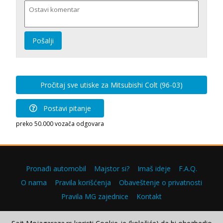
Pošalji
Pročitaj sve utiske za Mitsubishi Colt (96-03)
Postavi pitanje
preko 50.000 vozača odgovara
Pronađi automobil
Majstor si?
Imaš ideje
F.A.Q.
O nama
Pravila korišćenja
Obaveštenje o privatnosti
Pravila MG zajednice
Kontakt