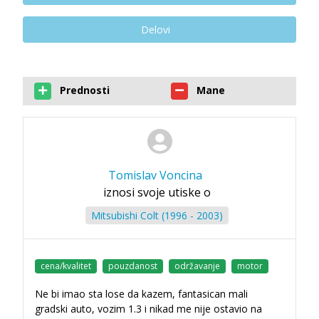
Delovi
Prednosti
Mane
Tomislav Voncina
iznosi svoje utiske o
Mitsubishi Colt (1996 - 2003)
cena/kvalitet
pouzdanost
održavanje
motor
Ne bi imao sta lose da kazem, fantasican mali
gradski auto, vozim 1.3 i nikad me nije ostavio na