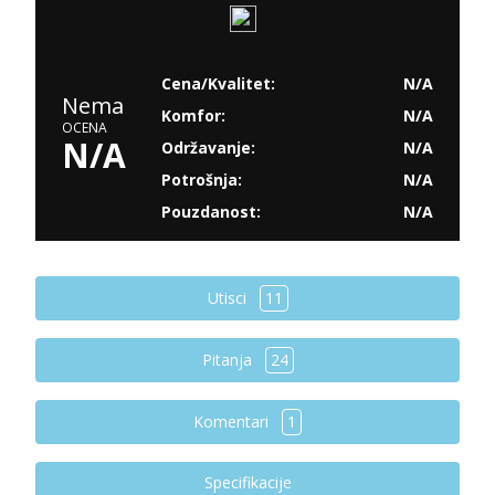
Cena/Kvalitet:
N/A
Nema
Komfor:
N/A
OCENA
N/A
Održavanje:
N/A
Potrošnja:
N/A
Pouzdanost:
N/A
Utisci
11
Pitanja
24
Komentari
1
Specifikacije