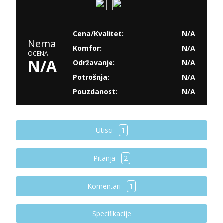
Cena/Kvalitet:
N/A
Nema
Komfor:
N/A
OCENA
N/A
Održavanje:
N/A
Potrošnja:
N/A
Pouzdanost:
N/A
Utisci
1
Pitanja
2
Komentari
1
Specifikacije