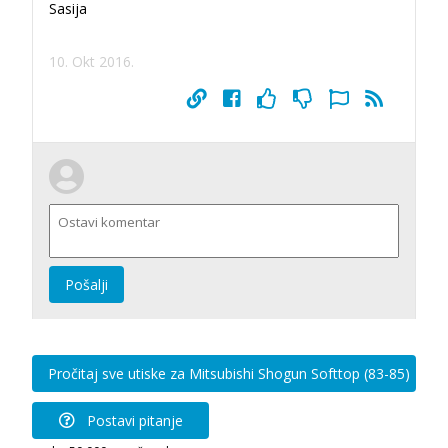
Sasija
10. Okt 2016.
Pošalji
Pročitaj sve utiske za Mitsubishi Shogun Softtop (83-85)
Postavi pitanje