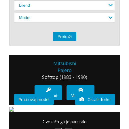
Mitsubishi
Pajero
Softtop (1983 - 1990)
Imam sad
Vozio sam
Prati ovaj model
Ostale fotke
2 vozača ga je parkiralo