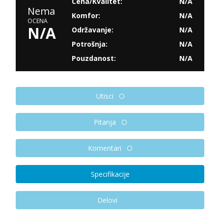
Cena/Kvalitet:
N/A
Nema
Komfor:
N/A
OCENA
N/A
Održavanje:
N/A
Potrošnja:
N/A
Pouzdanost:
N/A
Utisci
Pitanja
Komentari
Specifikacije
Delovi