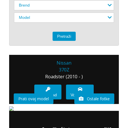
Nissan
370Z
Roadster (2010 - )
Imam sad
Vozio sam
Prati ovaj model
Ostale fotke