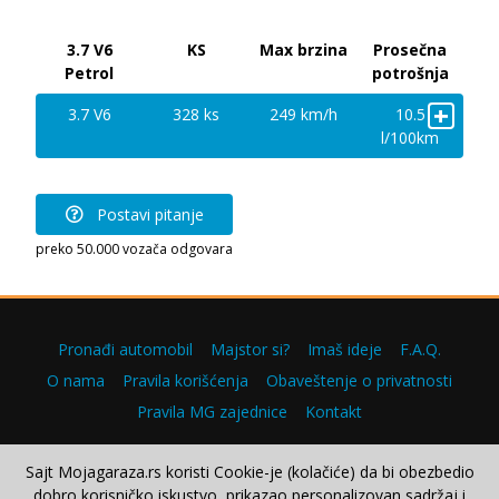
3.7 V6
KS
Max brzina
Prosečna
Petrol
potrošnja
+
3.7 V6
328 ks
249 km/h
10.5
l/100km
Postavi pitanje
preko 50.000 vozača odgovara
Pronađi automobil
Majstor si?
Imaš ideje
F.A.Q.
O nama
Pravila korišćenja
Obaveštenje o privatnosti
Pravila MG zajednice
Kontakt
Sajt Mojagaraza.rs koristi Cookie-je (kolačiće) da bi obezbedio
dobro korisničko iskustvo, prikazao personalizovan sadržaj i