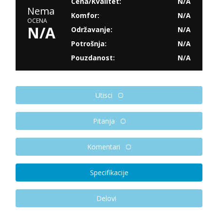
Cena/Kvalitet:
N/A
Nema
Komfor:
N/A
OCENA
N/A
Održavanje:
N/A
Potrošnja:
N/A
Pouzdanost:
N/A
Utisci
Pitanja
Komentari
Specifikacije
Delovi