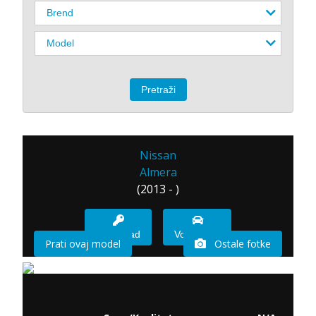
Nissan
Almera
(2013 - )
Imam sad
Vozio sam
Prati ovaj model
Ostale fotke