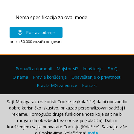
Nema specifikacija za ovaj model
Postavi pitanje
preko 50.000 vozača odgovara
Pronađi automobil
Majstor si?
Imaš ideje
F.A.Q.
O nama
Pravila korišćenja
Obaveštenje o privatnosti
Pravila MG zajednice
Kontakt
Sajt Mojagaraza.rs koristi Cookie-je (kolačiće) da bi obezbedio
dobro korisničko iskustvo, prikazao personalizovan sadržaj i
Copyright © 2000–2026.
reklame, i omogućio druge funkcionalnosti koje sajt ne bi
mogao da obezbedi bez cookie-ja (kolačića). Daljim
korišćenjem sajta prihvatate Cooki-je (Kolačiće). Saznajte više
o Cookie-jima (kolačićima)
ovde
.