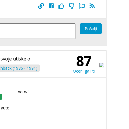
Pošalji
87
 svoje utiske o
chback (1986 - 1991)
Oceni ga i ti
nema!
i auto