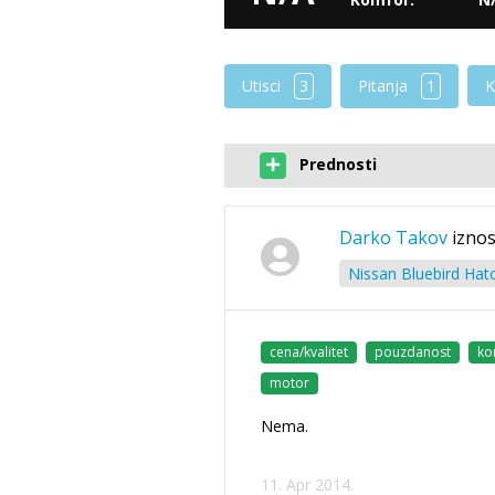
Utisci
3
Pitanja
1
K
Prednosti
Darko Takov
iznos
Nissan Bluebird Hat
cena/kvalitet
pouzdanost
ko
motor
Nema.
11. Apr 2014.