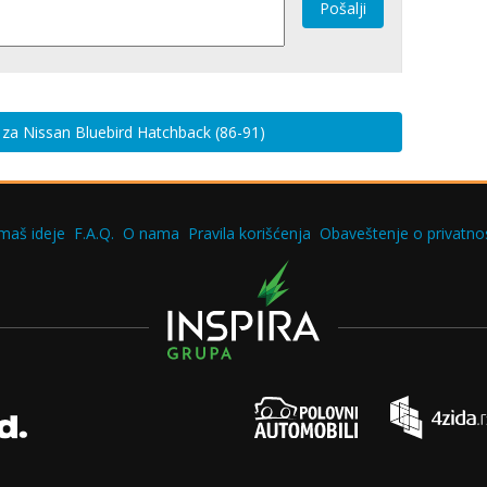
Pošalji
e za Nissan Bluebird Hatchback (86-91)
maš ideje
F.A.Q.
O nama
Pravila korišćenja
Obaveštenje o privatnos