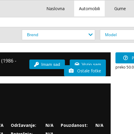
Naslovna
Automobili
Gume
P
(1986 -
Imam sad
Vozio sam
preko 50.
Ostale fotke
/A
Održavanje:
N/A
Pouzdanost:
N/A
/A
Potrošnja:
N/A