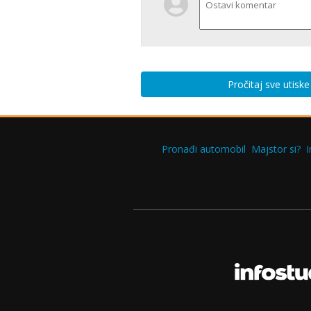
Pročitaj sve utisk
Pronađi automobil
Majstor si?
I