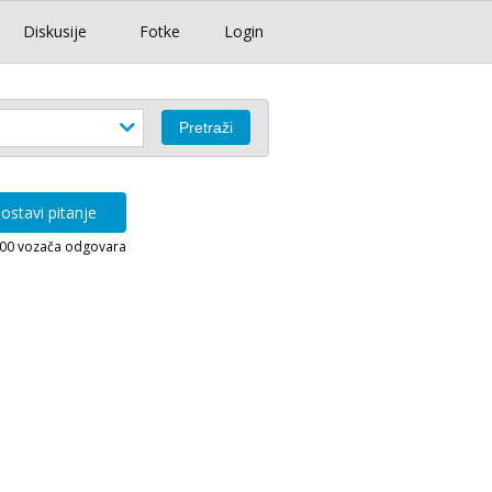
Diskusije
Fotke
Login
ostavi pitanje
000 vozača odgovara