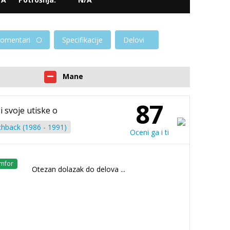
omentari
Specifikacije
Delovi
Mane
87
i svoje utiske o
chback (1986 - 1991)
Oceni ga i ti
mfor
Otezan dolazak do delova ...