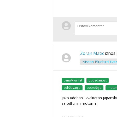
Zoran Matic
iznosi
Nissan Bluebird Hat
cena/kvalitet
pouzdanost
održavanje
potrošnja
motor
Jako udoban i kvalitetan japansk
sa odlicnim motorm!