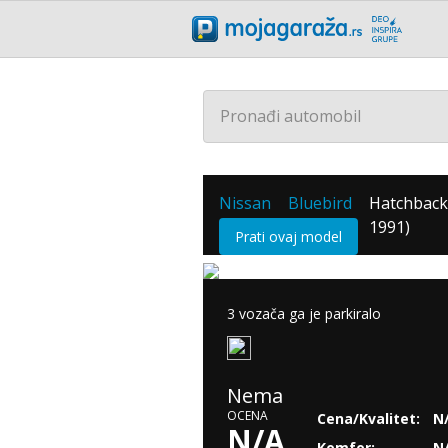
Pronađi automobil
Nissan
Bluebird
Hatchback 
/
/
1991)
Prati ovaj model
3 vozača ga je parkiralo
Nema
OCENA
Cena/Kvalitet:
N
N/A
Komfor:
N