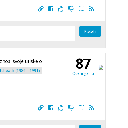
Pošalji
87
iznosi svoje utiske o
tchback (1986 - 1991)
Oceni ga i ti