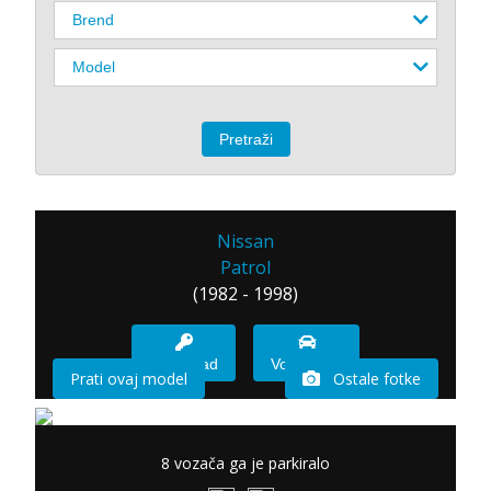
Nissan
Patrol
(1982 - 1998)
Imam sad
Vozio sam
Prati ovaj model
Ostale fotke
8 vozača ga je parkiralo