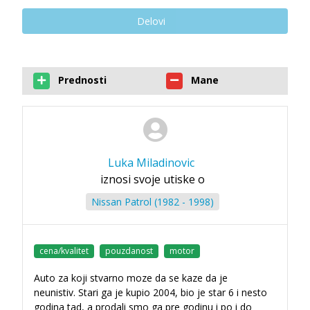
Delovi
Prednosti
Mane
Luka Miladinovic
iznosi svoje utiske o
Nissan Patrol (1982 - 1998)
cena/kvalitet
pouzdanost
motor
Auto za koji stvarno moze da se kaze da je
neunistiv. Stari ga je kupio 2004, bio je star 6 i nesto
godina tad, a prodali smo ga pre godinu i po i do