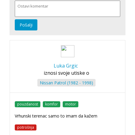
Pošalji
Luka Grgic
iznosi svoje utiske o
Nissan Patrol (1982 - 1998)
pouzdanost
komfor
motor
Vrhunski terenac samo to imam da kažem
potrošnja