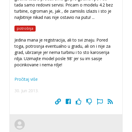
tada samo redovni servisi. Pricam o modelu 4.2 bez
turbine, ogroman je, jak , de zamislis izlazis i sto je
najbitnije nikad nas nije ostavio na putu!
...
potrošnja
Jedina mana je registracija, ali to svi znaju. Pored
toga, potrosnja eventualno u gradu, ali on i nije za
grad, ubrzanje jer nema turbinu i to sto karoserija
rdja. Uzimajte model posle 98' jer su im sasije
pocinkovane i nema rdje!
Pročitaj više
30. Jun 2013.