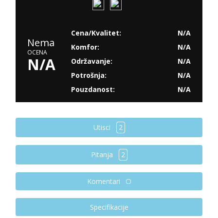
Cena/Kvalitet:
N/A
Nema
Komfor:
N/A
OCENA
N/A
Održavanje:
N/A
Potrošnja:
N/A
Pouzdanost:
N/A
Utisci
2
Pitanja
2
Komentari
Specifikacije