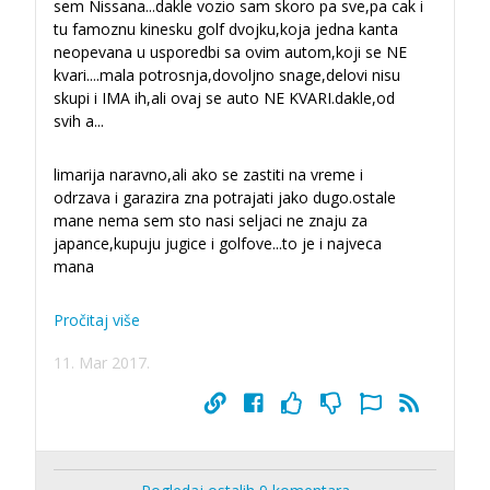
sem Nissana...dakle vozio sam skoro pa sve,pa cak i
tu famoznu kinesku golf dvojku,koja jedna kanta
neopevana u usporedbi sa ovim autom,koji se NE
kvari....mala potrosnja,dovoljno snage,delovi nisu
skupi i IMA ih,ali ovaj se auto NE KVARI.dakle,od
svih a
...
limarija naravno,ali ako se zastiti na vreme i
odrzava i garazira zna potrajati jako dugo.ostale
mane nema sem sto nasi seljaci ne znaju za
japance,kupuju jugice i golfove...to je i najveca
mana
Pročitaj više
11. Mar 2017.