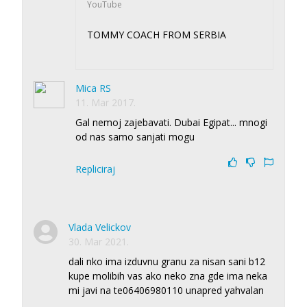
YouTube
TOMMY COACH FROM SERBIA
Mica RS
11. Mar 2017.
Gal nemoj zajebavati. Dubai Egipat... mnogi
od nas samo sanjati mogu
Repliciraj
Vlada Velickov
30. Mar 2021.
dali nko ima izduvnu granu za nisan sani b12
kupe molibih vas ako neko zna gde ima neka
mi javi na te06406980110 unapred yahvalan