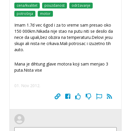
cena/kvalitet
pouzdanost
održavanje
potrošnja
motor
Imam 1.7d vec 6god i za to vreme sam presao oko
150 000km.Nikada nije stao na putu niti se desilo da
nece da upali,bez obzira na temperaturu.Delovi jesu
skupi ali nista ne crkava.Mali potrosac i izuzetno tih
auto.
Mana je dihtung glave motora koji sam menjao 3
puta.Nista vise
01. Nov 2012.