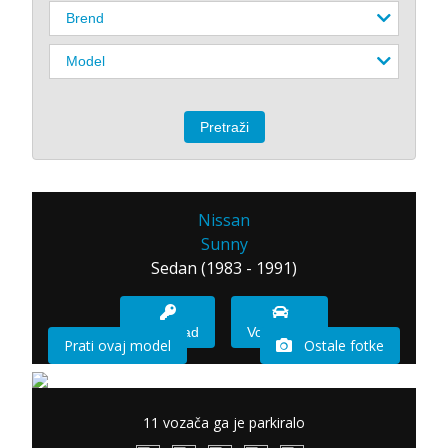
Nissan
Sunny
Sedan (1983 - 1991)
Imam sad
Vozio sam
Prati ovaj model
Ostale fotke
11 vozača ga je parkiralo