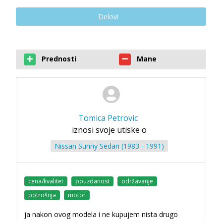
Delovi
Prednosti
Mane
Tomica Petrovic
iznosi svoje utiske o
Nissan Sunny Sedan (1983 - 1991)
cena/kvalitet
pouzdanost
održavanje
potrošnja
motor
ja nakon ovog modela i ne kupujem nista drugo