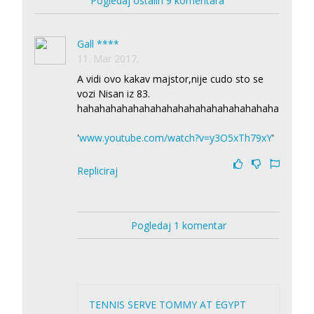
Pogledaj ostalih 9 komentara
Gall ****
11. Mar 2017.
A vidi ovo kakav majstor,nije cudo sto se
vozi Nisan iz 83.
hahahahahahahahahahahahahahahahahaha
'
www.youtube.com/watch?v=y3O5xTh79xY
'
Repliciraj
Pogledaj 1 komentar
TENNIS SERVE TOMMY AT EGYPT