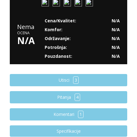
Cena/Kvalitet:
N/A
Nema
Komfor:
N/A
OCENA
N/A
Održavanje:
N/A
Potrošnja:
N/A
Pouzdanost:
N/A
Utisci
3
Pitanja
4
Komentari
1
Specifikacije