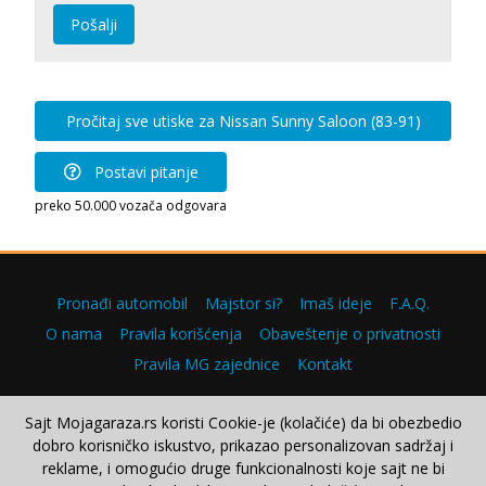
Pošalji
Pročitaj sve utiske za Nissan Sunny Saloon (83-91)
Postavi pitanje
preko 50.000 vozača odgovara
Pronađi automobil
Majstor si?
Imaš ideje
F.A.Q.
O nama
Pravila korišćenja
Obaveštenje o privatnosti
Pravila MG zajednice
Kontakt
Sajt Mojagaraza.rs koristi Cookie-je (kolačiće) da bi obezbedio
dobro korisničko iskustvo, prikazao personalizovan sadržaj i
Copyright © 2000–2026.
reklame, i omogućio druge funkcionalnosti koje sajt ne bi