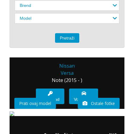
Nissan
Versa
Note (2015 - )
Imam sad
Vozio sam
Prati ovaj model
Ostale fotke