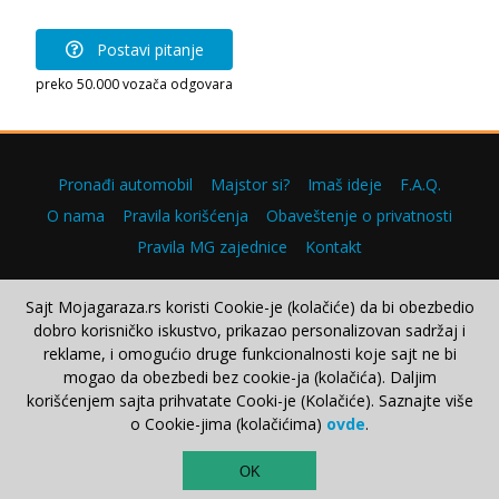
Postavi pitanje
preko 50.000 vozača odgovara
Pronađi automobil
Majstor si?
Imaš ideje
F.A.Q.
O nama
Pravila korišćenja
Obaveštenje o privatnosti
Pravila MG zajednice
Kontakt
Sajt Mojagaraza.rs koristi Cookie-je (kolačiće) da bi obezbedio
dobro korisničko iskustvo, prikazao personalizovan sadržaj i
Copyright © 2000–2026.
reklame, i omogućio druge funkcionalnosti koje sajt ne bi
mogao da obezbedi bez cookie-ja (kolačića). Daljim
korišćenjem sajta prihvatate Cooki-je (Kolačiće). Saznajte više
o Cookie-jima (kolačićima)
ovde
.
TOP
OK