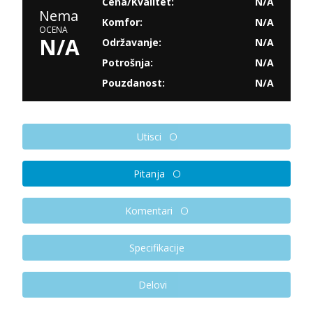
Cena/Kvalitet:
N/A
Nema
Komfor:
N/A
OCENA
N/A
Održavanje:
N/A
Potrošnja:
N/A
Pouzdanost:
N/A
Utisci
Pitanja
Komentari
Specifikacije
Delovi