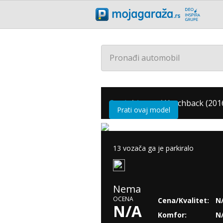
Pronađi automobil
Opel
/
Astra
/
Hatchback (2016
Prati ovaj model
13 vozača ga je parkiralo
Nema
OCENA
Cena/Kvalitet:
N
N/A
Komfor:
N