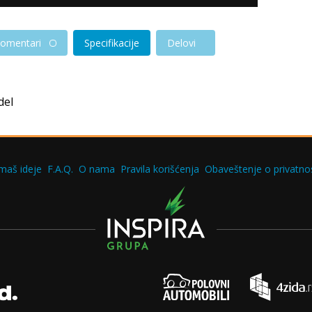
omentari
Specifikacije
Delovi
del
maš ideje
F.A.Q.
O nama
Pravila korišćenja
Obaveštenje o privatnos