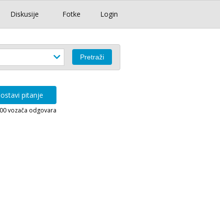
Diskusije
Fotke
Login
ostavi pitanje
000 vozača odgovara