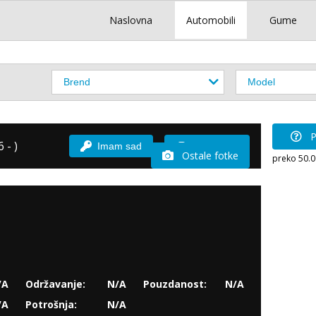
Naslovna
Automobili
Gume
P
 - )
Imam sad
Vozio sam
Ostale fotke
preko 50.
/A
Održavanje:
N/A
Pouzdanost:
N/A
/A
Potrošnja:
N/A