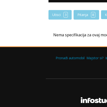
Utisci
3
Pitanja
8
K
Nema specifikacija za ovaj mo
Pronađi automobil
Majstor si?
I