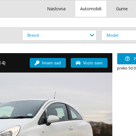
Naslovna
Automobili
Gume
P
14)
Imam sad
Vozio sam
preko 50.