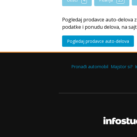
Pogledaj prodavce auto-delova 
podatke i ponudu delova, na saj
Pogledaj prodavce auto-delova
Pronađi automobil
Majstor si?
I