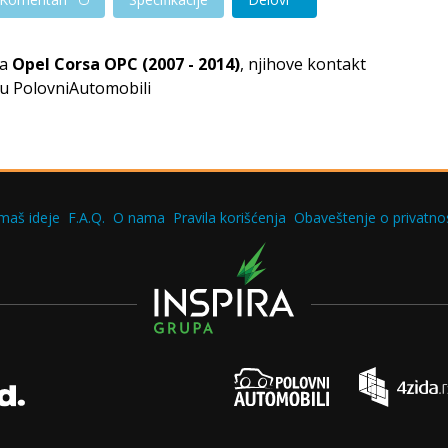
za
Opel Corsa OPC (2007 - 2014)
, njihove kontakt
tu PolovniAutomobili
maš ideje
F.A.Q.
O nama
Pravila korišćenja
Obaveštenje o privatnos