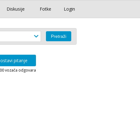
Diskusije
Fotke
Login
ostavi pitanje
000 vozača odgovara