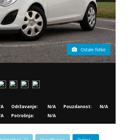
Ostale fotke
/A
Održavanje:
N/A
Pouzdanost:
N/A
/A
Potrošnja:
N/A
Komentari
Specifikacije
Delovi