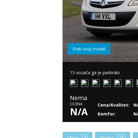
Prati ovaj model
15 vozača ga je parkiralo
Nema
OCENA
Cena/Kvalitet:
N
N/A
Komfor:
N
Utisci
4
Pitanja
25