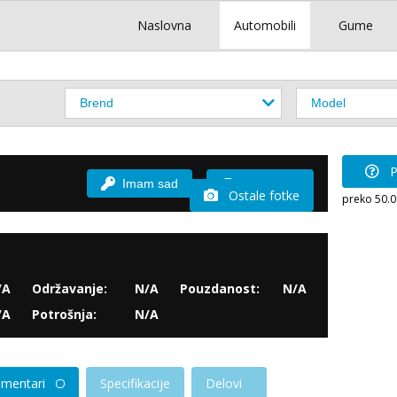
Naslovna
Automobili
Gume
P
Imam sad
Vozio sam
Ostale fotke
preko 50.
/A
Održavanje:
N/A
Pouzdanost:
N/A
/A
Potrošnja:
N/A
mentari
Specifikacije
Delovi