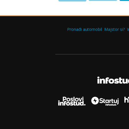
Pronađi automobil
Majstor si?
I