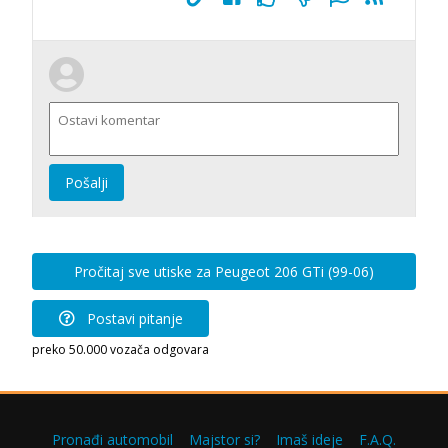
Pošalji
Pročitaj sve utiske za Peugeot 206 GTi (99-06)
Postavi pitanje
preko 50.000 vozača odgovara
Pronađi automobil
Majstor si?
Imaš ideje
F.A.Q.