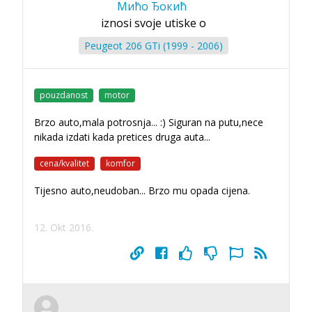
Мићо Ђокић
iznosi svoje utiske o
Peugeot 206 GTi (1999 - 2006)
pouzdanost
motor
Brzo auto,mala potrosnja... :) Siguran na putu,nece
nikada izdati kada pretices druga auta...
cena/kvalitet
komfor
Tijesno auto,neudoban... Brzo mu opada cijena.
12. Okt 2016.