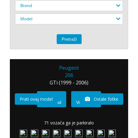
Peugeot
206
GTi (1999 - 2006)
Prati ovaj model
Ostale fotke
Imam sad
Vozio sam
71 vozača ga je parkiralo