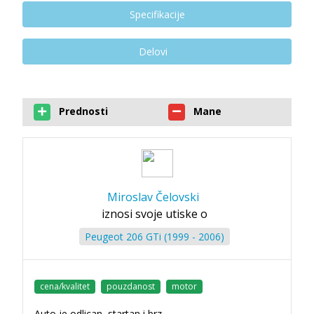
Specifikacije
Delovi
Prednosti
Mane
Miroslav Čelovski
iznosi svoje utiske o
Peugeot 206 GTi (1999 - 2006)
cena/kvalitet
pouzdanost
motor
Auto je odlican, startan i brz