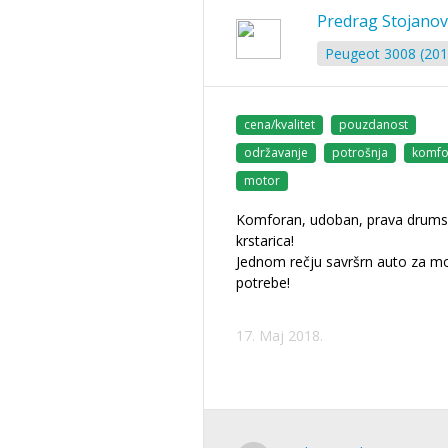
Predrag Stojanov
Peugeot 3008 (201
cena/kvalitet
pouzdanost
održavanje
potrošnja
komfo
motor
Komforan, udoban, prava drum
krstarica!
Jednom rečju savršrn auto za m
potrebe!
17. Maj 2018.