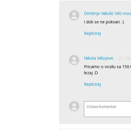
Dimitrije Nikolić MG mo
I dok se ne pokvari. :)
Repliciraj
Nikola Milojevic
27. Ma
Pricamo o vozilu sa 150
lezaj :D
Repliciraj