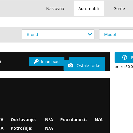
Naslovna
Automobili
Gume
P
)
Imam sad
Vozio sam
Ostale fotke
preko 50.
/A
Održavanje:
N/A
Pouzdanost:
N/A
/A
Potrošnja:
N/A