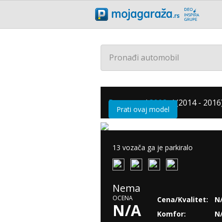
Pronađi automobil
Peugeot
/
3008
/
(2014 - 2016
Prati ovaj model
13 vozača ga je parkiralo
Nema
OCENA
Cena/Kvalitet:
N
N/A
Komfor:
N