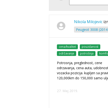
Nikola Milojevic
iz
Peugeot 3008 (2014 
cena/kvalitet
pouzdanost
održavanje
potrošnja
komfo
Potrosnja, preglednost, cene
odrzavanja, cena auta, udobnost
vozacka pozicija. kupljen sa prav
120,000km do 150,000 samo ulje i
27. Maj 2019.