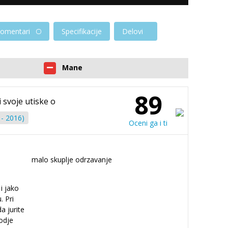
omentari
Specifikacije
Delovi
Mane
89
i svoje utiske o
- 2016)
Oceni ga i ti
malo skuplje odrzavanje
i jako
. Pri
a jurite
kodje