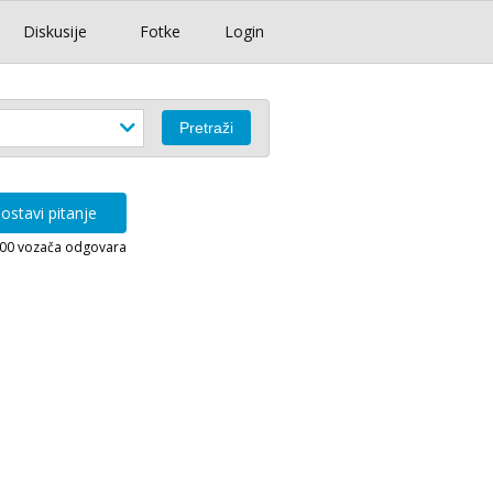
Diskusije
Fotke
Login
ostavi pitanje
000 vozača odgovara