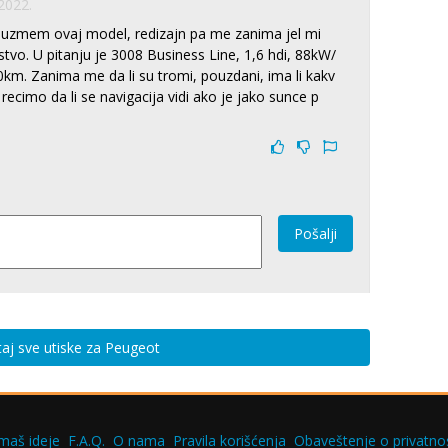
2022.
 uzmem ovaj model, redizajn pa me zanima jel mi
stvo. U pitanju je 3008 Business Line, 1,6 hdi, 88kW/
km. Zanima me da li su tromi, pouzdani, ima li kakv
recimo da li se navigacija vidi ako je jako sunce p
Pošalji
taj sve utiske za Peugeot
maš ideje
F.A.Q.
O nama
Pravila korišćenja
Obaveštenje o privatnos