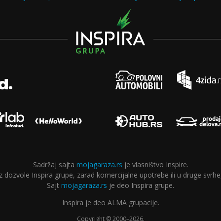
Sadržaj sajta
mojagaraza.rs
je vlasništvo Inspire.
ozvole Inspira grupe, zarad komercijalne upotrebe ili u druge svrhe,
Sajt
mojagaraza.rs
je deo Inspira grupe.
Inspira je deo ALMA grupacije.
Copyright © 2000–2026.