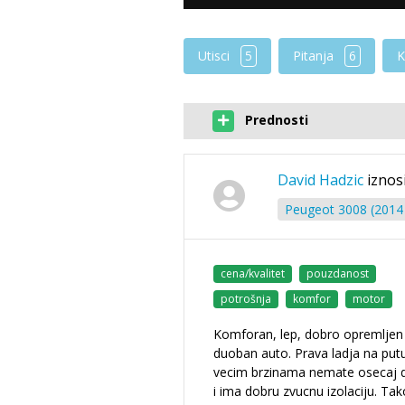
Utisci
5
Pitanja
6
K
Prednosti
David Hadzic
iznos
Peugeot 3008 (2014 
cena/kvalitet
pouzdanost
potrošnja
komfor
motor
Komforan, lep, dobro opremljen 
duoban auto. Prava ladja na putu
vecim brzinama nemate osecaj d
i ima dobru zvucnu izolaciju. Ta