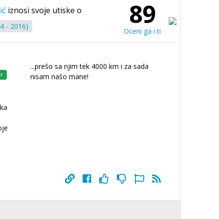
89
ić
iznosi svoje utiske o
4 - 2016)
Oceni ga i ti
...prešo sa njim tek 4000 km i za sada
r
nisam našo mane!
ska
oje