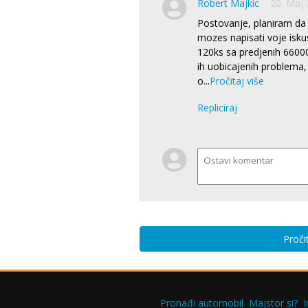
Robert Majkic
20. Maj 
Postovanje, planiram da
mozes napisati voje isku
120ks sa predjenih 66000
ih uobicajenih problema, 
o
...
Pročitaj više
Repliciraj
Proči
Pronađi automobil
Majstor si?
I