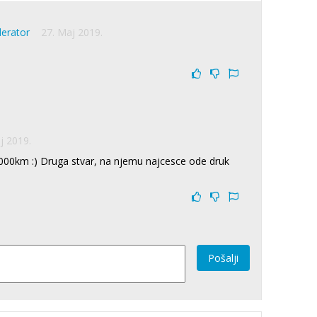
derator
27. Maj 2019.
j 2019.
.000km :) Druga stvar, na njemu najcesce ode druk
Pošalji