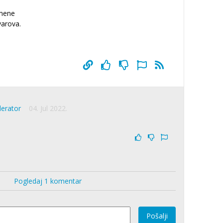
 mene
varova.
derator
04. Jul 2022.
Pogledaj 1 komentar
Pošalji