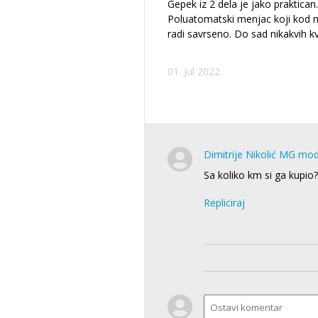
Gepek iz 2 dela je jako praktican.
Poluatomatski menjac koji kod
radi savrseno. Do sad nikakvih k
01. Jul 2022.
Dimitrije Nikolić MG mo
Sa koliko km si ga kupio?
Repliciraj