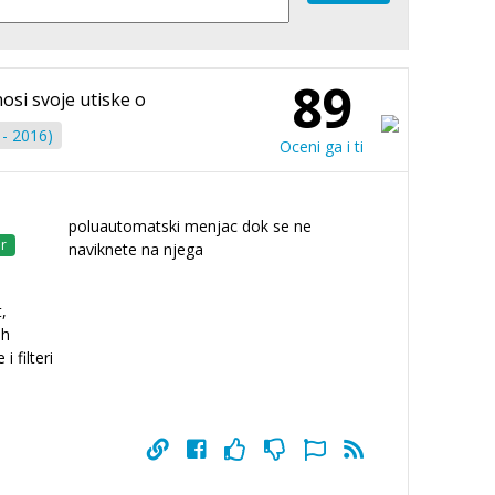
89
nosi svoje utiske o
- 2016)
Oceni ga i ti
poluautomatski menjac dok se ne
r
naviknete na njega
,
ih
 filteri