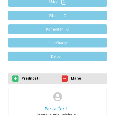
Utisci
2
Pitanja
Komentari
Specifikacije
Delovi
Prednosti
Mane
Perica Ćorić
iznosi svoje utiske o