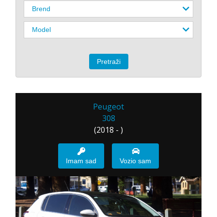
Peugeot
308
(2018 - )
Imam sad
Vozio sam