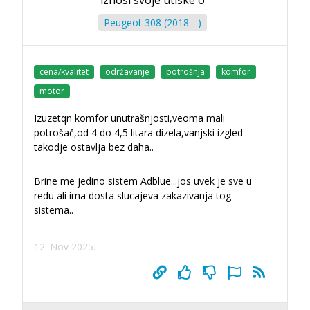
Peugeot 308 (2018 - )
cena/kvalitet
održavanje
potrošnja
komfor
motor
Izuzetqn komfor unutrašnjosti,veoma mali
potrošač,od 4 do 4,5 litara dizela,vanjski izgled
takodje ostavlja bez daha..
Brine me jedino sistem Adblue...jos uvek je sve u
redu ali ima dosta slucajeva zakazivanja tog
sistema..
12. Nov 2025.