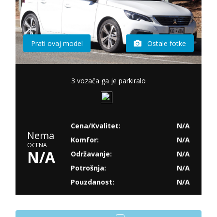
Prati ovaj model
Ostale fotke
3 vozača ga je parkiralo
Cena/Kvalitet:
N/A
Nema
Komfor:
N/A
OCENA
N/A
Održavanje:
N/A
Potrošnja:
N/A
Pouzdanost:
N/A