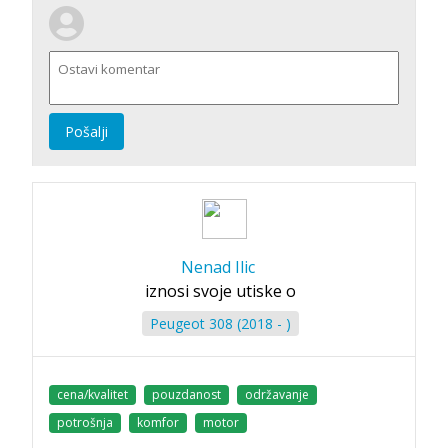
Pošalji
Nenad Ilic
iznosi svoje utiske o
Peugeot 308 (2018 - )
cena/kvalitet
pouzdanost
održavanje
potrošnja
komfor
motor