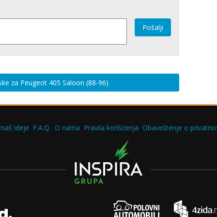
Pošalji
iske za Peugeot 405 Saloon (88-96)
maš ideje
F.A.Q.
O nama
Pravila korišćenja
Obaveštenje o privatnos