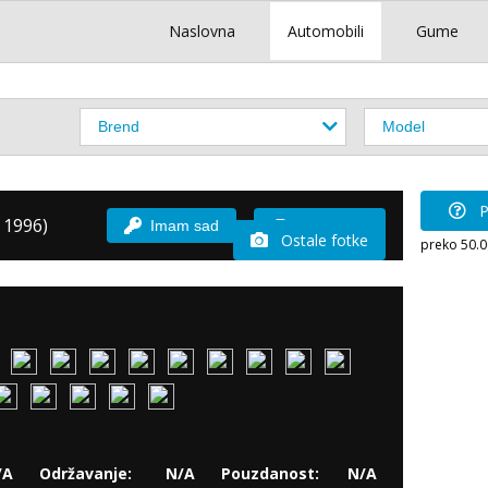
Naslovna
Automobili
Gume
P
 1996)
Imam sad
Vozio sam
Ostale fotke
preko 50.
/A
Održavanje:
N/A
Pouzdanost:
N/A