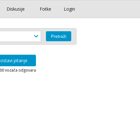
Diskusije
Fotke
Login
ostavi pitanje
000 vozača odgovara