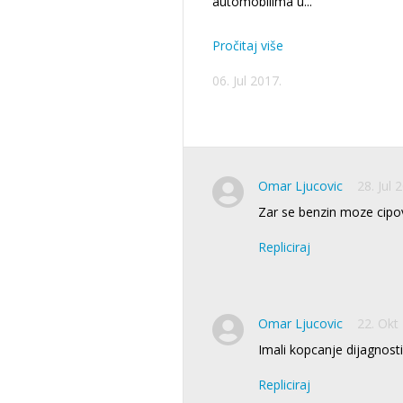
automobilima u
...
Pročitaj više
06. Jul 2017.
Omar Ljucovic
28. Jul 
Zar se benzin moze cipo
Repliciraj
Omar Ljucovic
22. Okt
Imali kopcanje dijagnost
Repliciraj