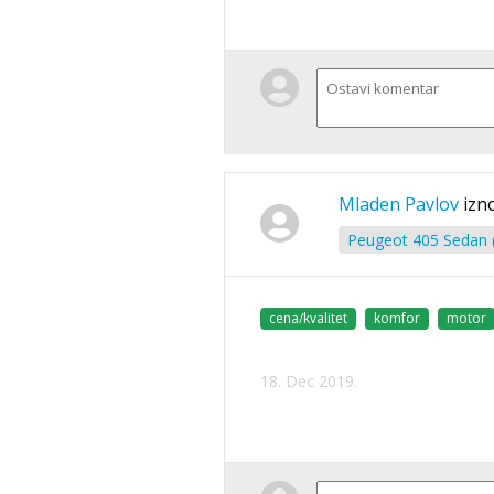
Mladen Pavlov
izn
Peugeot 405 Sedan (
cena/kvalitet
komfor
motor
18. Dec 2019.