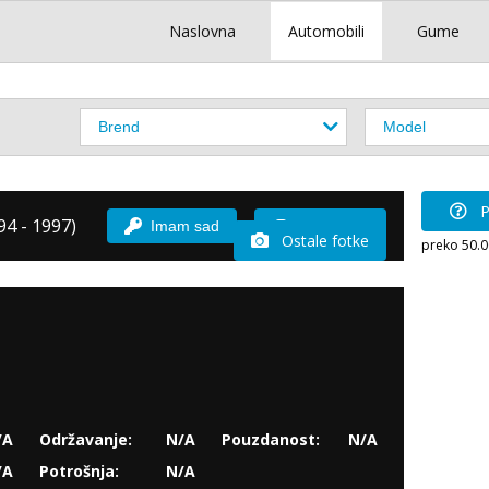
Naslovna
Automobili
Gume
P
4 - 1997)
Imam sad
Vozio sam
Ostale fotke
preko 50.
/A
Održavanje:
N/A
Pouzdanost:
N/A
/A
Potrošnja:
N/A