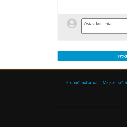
Proči
Pronađi automobil
Majstor si?
I