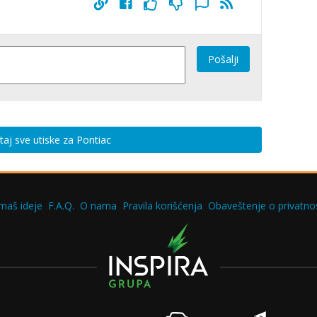
Pošalji
taj sve utiske za Pontiac
maš ideje
F.A.Q.
O nama
Pravila korišćenja
Obaveštenje o privatnos