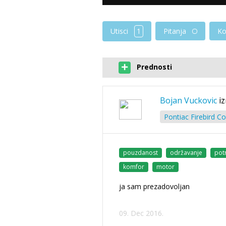
Utisci
1
Pitanja
Ko
Prednosti
Bojan Vuckovic
i
Pontiac Firebird C
pouzdanost
održavanje
pot
komfor
motor
ja sam prezadovoljan
09. Dec 2016.