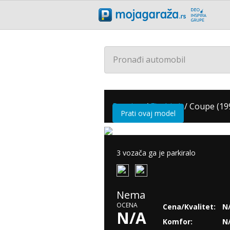
Pronađi automobil
Pontiac
/
Firebird
/
Coupe (199
Prati ovaj model
3 vozača ga je parkiralo
Nema
OCENA
Cena/Kvalitet:
N
N/A
Komfor:
N