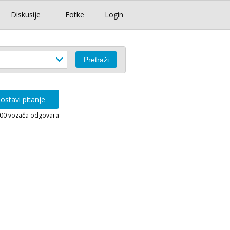
Diskusije
Fotke
Login
ostavi pitanje
000 vozača odgovara