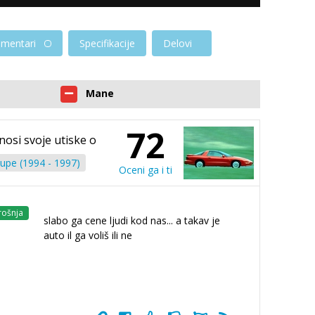
mentari
Specifikacije
Delovi
Mane
72
znosi svoje utiske o
oupe (1994 - 1997)
Oceni ga i ti
rošnja
slabo ga cene ljudi kod nas... a takav je
auto il ga voliš ili ne