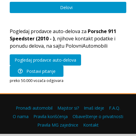
Delovi
Pogledaj prodavce auto-delova za
Porsche 911
Speedster (2010 - )
, njihove kontakt podatke i
ponudu delova, na sajtu PolovniAutomobili
Pogledaj prodavce auto-delova
Postavi pitanje
preko 50.000 vozača odgovara
Pronađi automobil
Majstor si?
Imaš ideje
F.A.Q.
O nama
Pravila korišćenja
Obaveštenje o privatnosti
Pravila MG zajednice
Kontakt