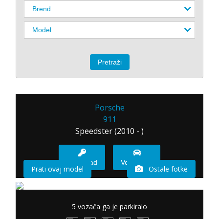
Porsche
911
Speedster (2010 - )
Imam sad
Vozio sam
Prati ovaj model
Ostale fotke
5 vozača ga je parkiralo