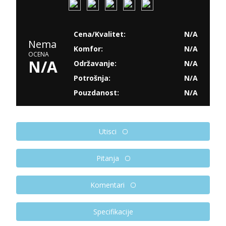
Cena/Kvalitet:
N/A
Nema
Komfor:
N/A
OCENA
N/A
Održavanje:
N/A
Potrošnja:
N/A
Pouzdanost:
N/A
Utisci
Pitanja
Komentari
Specifikacije