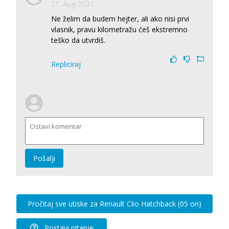
21. Aug 2021.
Ne želim da budem hejter, ali ako nisi prvi
vlasnik, pravu kilometražu ćeš ekstremno
teško da utvrdiš.
Repliciraj
Pošalji
Pročitaj sve utiske za Renault Clio Hatchback (05 on)
Postavi pitanje