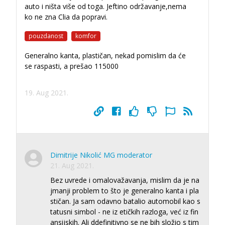
auto i ništa više od toga. Jeftino održavanje,nema
ko ne zna Clia da popravi.
pouzdanost
komfor
Generalno kanta, plastičan, nekad pomislim da će
se raspasti, a prešao 115000
19. Aug 2021.
Dimitrije Nikolić MG moderator
21. Aug 2021.
Bez uvrede i omalovažavanja, mislim da je na
jmanji problem to što je generalno kanta i pla
stičan. Ja sam odavno batalio automobil kao s
tatusni simbol - ne iz etičkih razloga, već iz fin
ansijskih. Ali ddefinitivno se ne bih složio s tim