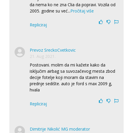
da nema ko ne zna Clia da popravi. Vozila od
2005. godine su već
...
Pročitaj više
Repliciraj
Prevoz SreckoCvetkovic
21. Aug 2021.
Postovani. molim da mi kažete kako da
isključim airbag sa suvozačevog mesta zbod
decije fotelje koji moram da stavim na
prednje sedište. auto je ford s max 2009 g,
hvala
Repliciraj
Dimitrije Nikolić MG moderator