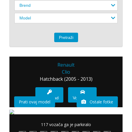
Renault
Clio
Hatchback (2005 - 2013)
Imam sad
Vozio sam
Prati ovaj model
Ostale fotke
117 vozača ga je parkiralo