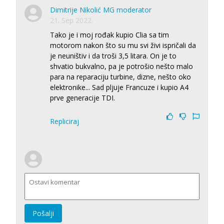
Dimitrije Nikolić MG moderator
21. Sep 2022.
Tako je i moj rođak kupio Clia sa tim
motorom nakon što su mu svi živi ispričali da
je neuništiv i da troši 3,5 litara. On je to
shvatio bukvalno, pa je potrošio nešto malo
para na reparaciju turbine, dizne, nešto oko
elektronike... Sad pljuje Francuze i kupio A4
prve generacije TDI.
Repliciraj
Pošalji