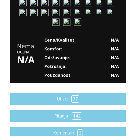
Cena/Kvalitet:
N/A
Nema
Komfor:
N/A
OCENA
N/A
Održavanje:
N/A
Potrošnja:
N/A
Pouzdanost:
N/A
Utisci
37
Pitanja
142
Komentari
2