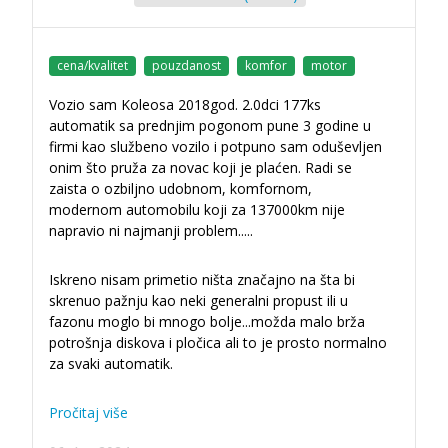
cena/kvalitet
pouzdanost
komfor
motor
Vozio sam Koleosa 2018god. 2.0dci 177ks
automatik sa prednjim pogonom pune 3 godine u
firmi kao službeno vozilo i potpuno sam oduševljen
onim što pruža za novac koji je plaćen. Radi se
zaista o ozbiljno udobnom, komfornom,
modernom automobilu koji za 137000km nije
napravio ni najmanji problem..
...
Iskreno nisam primetio ništa značajno na šta bi
skrenuo pažnju kao neki generalni propust ili u
fazonu moglo bi mnogo bolje...možda malo brža
potrošnja diskova i pločica ali to je prosto normalno
za svaki automatik.
Pročitaj više