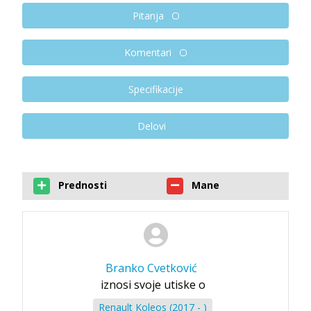
Pitanja
Komentari
Specifikacije
Delovi
Prednosti
Mane
Branko Cvetković
iznosi svoje utiske o
Renault Koleos (2017 - )