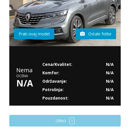
Prati ovaj model
Ostale fotke
Cena/Kvalitet:
N/A
Nema
Komfor:
N/A
OCENA
N/A
Održavanje:
N/A
Potrošnja:
N/A
Pouzdanost:
N/A
Utisci
1