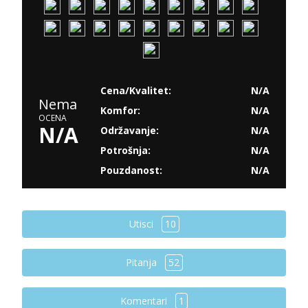
Cena/Kvalitet:
N/A
Nema
Komfor:
N/A
OCENA
N/A
Održavanje:
N/A
Potrošnja:
N/A
Pouzdanost:
N/A
Utisci
10
Pitanja
52
Komentari
1