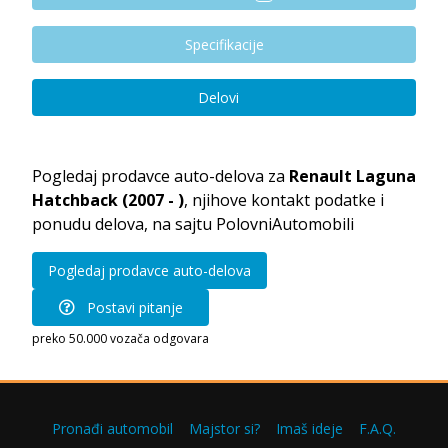
Specifikacije
Delovi
Pogledaj prodavce auto-delova za
Renault Laguna
Hatchback (2007 - )
, njihove kontakt podatke i
ponudu delova, na sajtu PolovniAutomobili
Pogledaj prodavce auto-delova
Postavi pitanje
preko 50.000 vozača odgovara
Pronađi automobil
Majstor si?
Imaš ideje
F.A.Q.