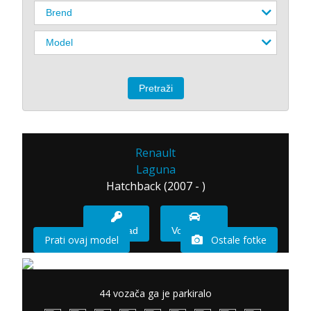
Renault
Laguna
Hatchback (2007 - )
Imam sad
Vozio sam
Prati ovaj model
Ostale fotke
44 vozača ga je parkiralo