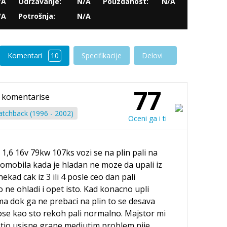
/A
Održavanje:
N/A
Pouzdanost:
N/A
/A
Potrošnja:
N/A
Komentari
10
Specifikacije
Delovi
77
komentarise
tchback (1996 - 2002)
Oceni ga i ti
6 16v 79kw 107ks vozi se na plin pali na
tomobila kada je hladan ne moze da upali iz
ekad cak iz 3 ili 4 posle ceo dan pali
ne ohladi i opet isto. Kad konacno upli
a dok ga ne prebaci na plin to se desava
se kao sto rekoh pali normalno. Majstor mi
cistio usisne grane medjutim problem nije