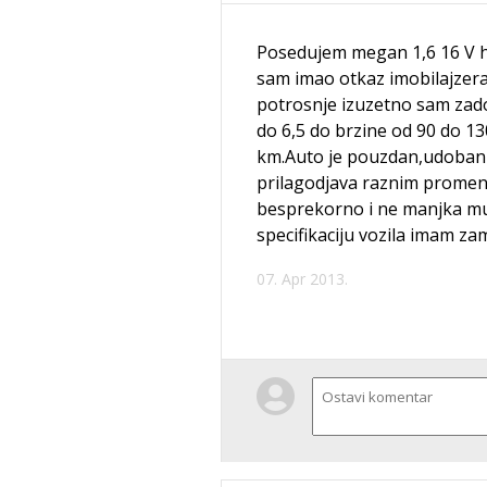
Posedujem megan 1,6 16 V h
sam imao otkaz imobilajzera 1
potrosnje izuzetno sam zado
do 6,5 do brzine od 90 do 13
km.Auto je pouzdan,udoban i
prilagodjava raznim promen
besprekorno i ne manjka m
specifikaciju vozila imam za
07. Apr 2013.