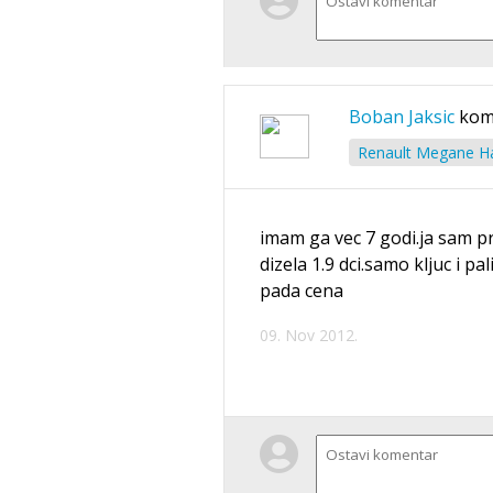
Boban Jaksic
kom
Renault Megane Ha
imam ga vec 7 godi.ja sam p
dizela 1.9 dci.samo kljuc i 
pada cena
09. Nov 2012.