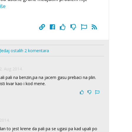
iše
ledaj ostalih 2 komentara
2. Aug 2014.
li pali na benzin,pa na jacem gasu prebaci na plin.
isti kvar kao i kod mene.
2014.
dan to jest krene da pali pa se ugasi pa kad upali po