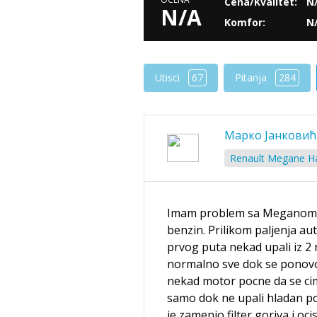
Cena/Kvalitet:
N
N/A
Komfor:
N
Utisci
67
Pitanja
284
Марко Јанковић
Renault Megane Ha
Imam problem sa Meganom 1,
benzin. Prilikom paljenja au
prvog puta nekad upali iz 2 n
normalno sve dok se ponovo 
nekad motor pocne da se cim
samo dok ne upali hladan po
je zamenio filter goriva i o