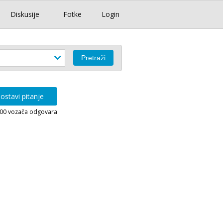
Diskusije
Fotke
Login
ostavi pitanje
000 vozača odgovara