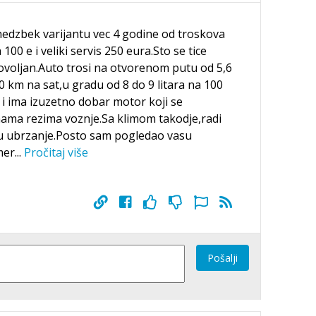
edzbek varijantu vec 4 godine od troskova
00 e i veliki servis 250 eura.Sto se tice
voljan.Auto trosi na otvorenom putu od 5,6
0 km na sat,u gradu od 8 do 9 litara na 100
 ima izuzetno dobar motor koji se
ama rezima voznje.Sa klimom takodje,radi
u ubrzanje.Posto sam pogledao vasu
mer
...
Pročitaj više
Pošalji