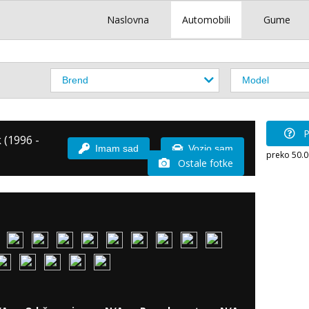
Naslovna
Automobili
Gume
P
 (1996 -
Imam sad
Vozio sam
preko 50.
Ostale fotke