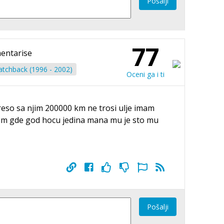
Pošalji
77
entarise
tchback (1996 - 2002)
Oceni ga i ti
reso sa njim 200000 km ne trosi ulje imam
palim gde god hocu jedina mana mu je sto mu
Pošalji