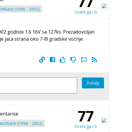
77
chback (1996 - 2002)
Oceni ga i ti
 godiste 1.6 16V sa 127ks. Prezadovoljan
e jaca strana oko 7-8l gradske voznje.
Pošalji
77
entarise
tchback (1996 - 2002)
Oceni ga i ti