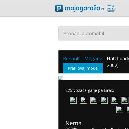
Pronađi automobil
Renault
Megane
Hatchback
/
/
2002)
Prati ovaj model
225 vozača ga je parkiralo
Nema
OCENA