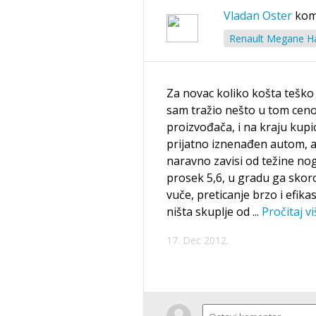
Vladan Oster
kom
Renault Megane Ha
Za novac koliko košta teško 
sam tražio nešto u tom cen
proizvođača, i na kraju kupio
prijatno iznenađen autom, a
naravno zavisi od težine no
prosek 5,6, u gradu ga skoro
vuče, preticanje brzo i efi
ništa skuplje od
...
Pročitaj vi
17. Dec 2012.