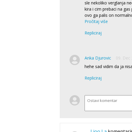
sle nekoliko verglanja ne
kira i cim prebaci na ga
ovo ga palis on normalno 
Pročitaj više
Repliciraj
Anka Djurovic
09. Dec 
hehe sad vidim da ja ni
Repliciraj
Lioo La
komentari