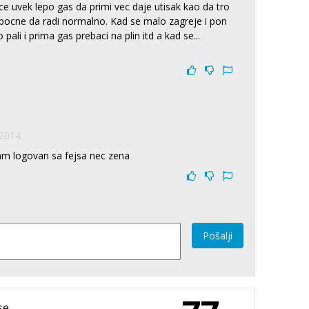
ce uvek lepo gas da primi vec daje utisak kao da tro
s pocne da radi normalno. Kad se malo zagreje i pon
pali i prima gas prebaci na plin itd a kad se
...
2014.
sam logovan sa fejsa nec zena
Pošalji
se