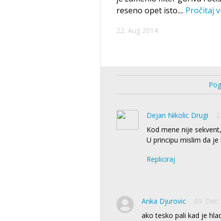
reseno opet isto.
...
Pročitaj v
22. Aug 2014.
Pog
Dejan Nikolic Drugi
2
Kod mene nije sekvent,a
U principu mislim da je 
Repliciraj
Anka Djurovic
09. Dec 
ako tesko pali kad je hla