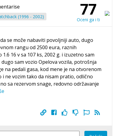
77
entarise
tchback (1996 - 2002)
Oceni ga i ti
da se može nabaviti povoljniji auto, dugo
ovnom rangu od 2500 eura, raznih
 1.6 16 v sa 107 ks, 2002 g. i izuzetno sam
 dugo sam vozio Opelova vozila, potrošnja
ge na pedali gasa, kod mene je na otvorenom
 i ne vozim tako da nisam pratio, odlično
kasno sa rezervom snage, redovno održavanje
še