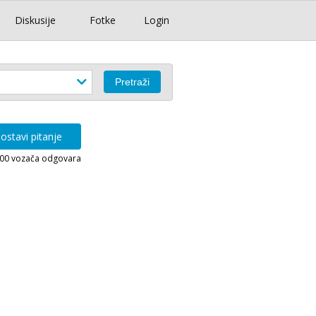
Diskusije
Fotke
Login
ostavi pitanje
000 vozača odgovara