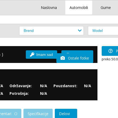
Naslovna
Automobili
Gume
P
 )
Imam sad
Vozio sam
Ostale fotke
preko 50.
/A
Održavanje:
N/A
Pouzdanost:
N/A
/A
Potrošnja:
N/A
entari
Specifikacije
Delovi