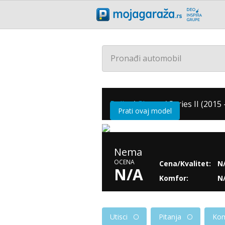
Pronađi automobil
Rolls
/
Ghost
/
Series II (2015 -
Prati ovaj model
Nema
OCENA
Cena/Kvalitet:
N
N/A
Komfor:
N
Utisci
Pitanja
Kom