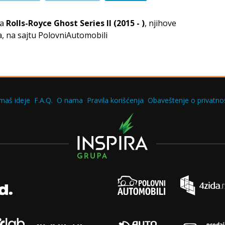
za
Rolls-Royce Ghost Series II (2015 - )
, njihove
, na sajtu PolovniAutomobili
maš ideje
F.A.Q.
O nama
Pravila korišćenja
Obaveštenje o privatnos