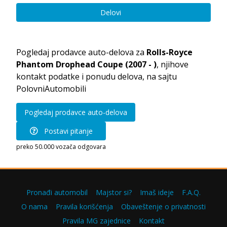
Delovi
Pogledaj prodavce auto-delova za
Rolls-Royce
Phantom Drophead Coupe (2007 - )
, njihove
kontakt podatke i ponudu delova, na sajtu
PolovniAutomobili
Pogledaj prodavce auto-delova
Postavi pitanje
preko 50.000 vozača odgovara
Pronađi automobil
Majstor si?
Imaš ideje
F.A.Q.
O nama
Pravila korišćenja
Obaveštenje o privatnosti
Pravila MG zajednice
Kontakt