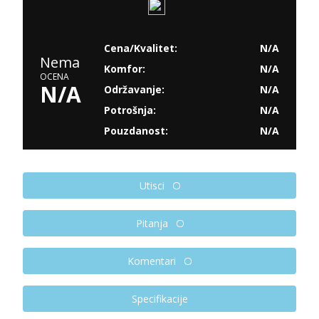
Cena/Kvalitet:
N/A
Nema
Komfor:
N/A
OCENA
N/A
Održavanje:
N/A
Potrošnja:
N/A
Pouzdanost:
N/A
Utisci
Pitanja
Komentari
Specifikacije