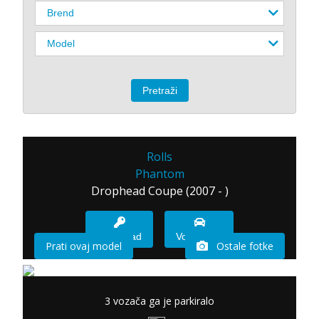
Rolls
Phantom
Drophead Coupe (2007 - )
Imam sad
Vozio sam
Prati ovaj model
Ostale fotke
3 vozača ga je parkiralo