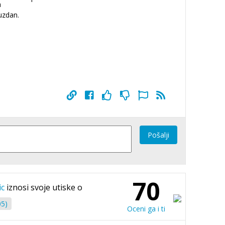
a
uzdan.
Pošalji
70
ic
iznosi svoje utiske o
05)
Oceni ga i ti