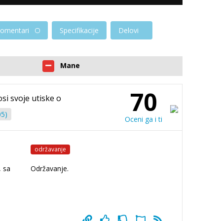
omentari
Specifikacije
Delovi
Mane
70
osi svoje utiske o
05)
Oceni ga i ti
održavanje
, sa
Održavanje.