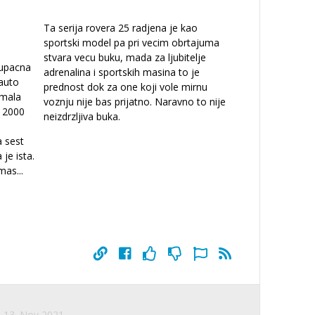
Ta serija rovera 25 radjena je kao
sportski model pa pri vecim obrtajuma
stvara vecu buku, mada za ljubitelje
tupacna
adrenalina i sportskih masina to je
 auto
prednost dok za one koji vole mirnu
 mala
voznju nije bas prijatno. Naravno to nije
d 2000
neizdrzljiva buka.
 sest
 je ista.
 mas
...
13. Nov 2021.