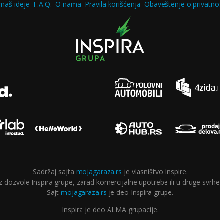
maš ideje
F.A.Q.
O nama
Pravila korišćenja
Obaveštenje o privatnos
Sadržaj sajta
mojagaraza.rs
je vlasništvo Inspire.
ozvole Inspira grupe, zarad komercijalne upotrebe ili u druge svrhe,
Sajt
mojagaraza.rs
je deo Inspira grupe.
Inspira je deo ALMA grupacije.