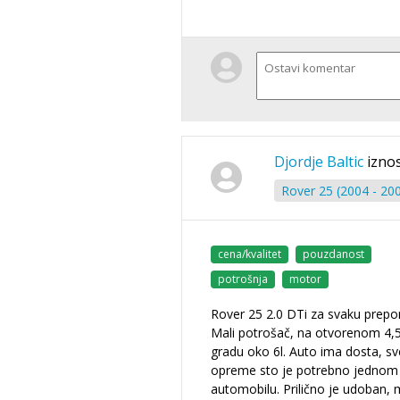
Djordje Baltic
iznos
Rover 25 (2004 - 20
cena/kvalitet
pouzdanost
potrošnja
motor
Rover 25 2.0 DTi za svaku prepo
Mali potrošač, na otvorenom 4,5
gradu oko 6l. Auto ima dosta, s
opreme sto je potrebno jednom
automobilu. Prilično je udoban,