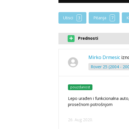
Utisci
3
Pitanja
7
K
Prednosti
Mirko Drmesic
izn
Rover 25 (2004 - 20
pouzdanost
Lepo urađen i funkcionalna auto
prosečnom potrošnjom
26. Aug 2020.