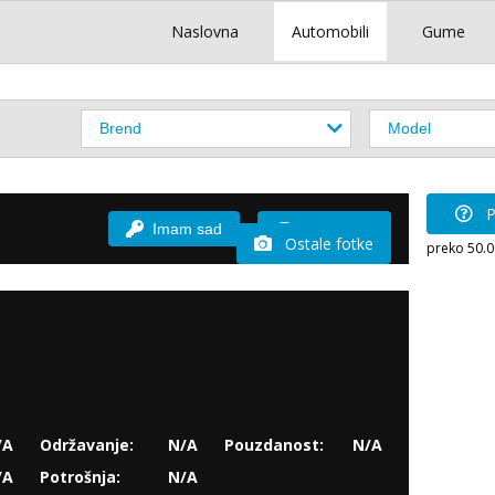
Naslovna
Automobili
Gume
P
Imam sad
Vozio sam
Ostale fotke
preko 50.
/A
Održavanje:
N/A
Pouzdanost:
N/A
/A
Potrošnja:
N/A