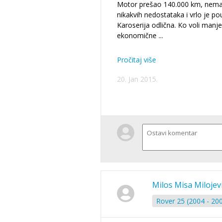
Motor prešao 140.000 km, nem
nikakvih nedostataka i vrlo je po
Karoserija odlična. Ko voli manje
ekonomične
...
Pročitaj više
20. Jan 2015.
Milos Misa Milojev
Rover 25 (2004 - 20