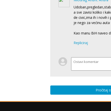
Udoban,pregledan,stab
a sve zavisi koliko i k
de civic,ima ih i novih 
je nego za većinu auta 
Kao manu BiH naveo 
Repliciraj
Pročitaj 