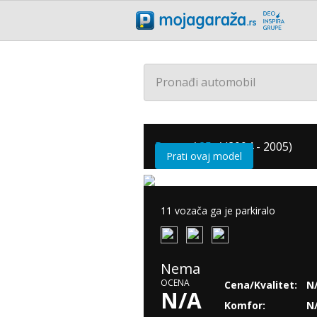
Pronađi automobil
Rover
/
25
/
(2004 - 2005)
Prati ovaj model
11 vozača ga je parkiralo
Nema
OCENA
Cena/Kvalitet:
N
N/A
Komfor:
N