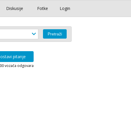
Diskusije
Fotke
Login
ostavi pitanje
000 vozača odgovara