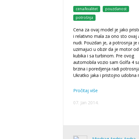
cena/kvalitet
pouzdanost
potrošnja
Cena za ovaj model je jako pris
i relativno mala za ono sto ovaj
nudi. Pouzdan je, a potrosnja je
uzimajuci u obzir da je motor o
kubika i sa turbinom. Pre ovog
automobila vozio sam Golfa 4 sa
brzina i poredjenja radi potrosnja
Ukratko jaka i pristojno udobna
Pročitaj više
07. Jan 2014.
Miodrag Andric Andra