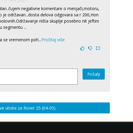
ilan..čujem negativne komentare o menjači,motoru,
ako je održavan...dosta delova odgovara sa r 200,Hon
i polovnih.Održavanje ništa skuplje posebno nit jeftini
u segmentu ...
da se vremenom poh
...
Pročitaj više
Pošalji
sve utiske za Rover 25 (04-05)