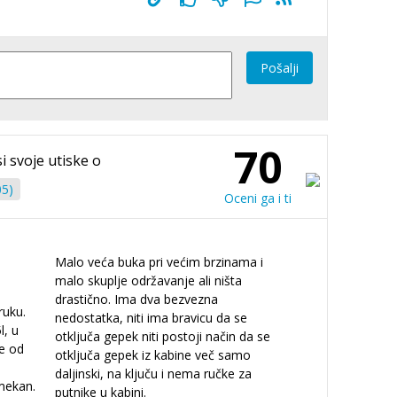
Pošalji
70
i svoje utiske o
05)
Oceni ga i ti
Malo veća buka pri većim brzinama i
malo skuplje održavanje ali ništa
drastično. Ima dva bezvezna
ruku.
nedostatka, niti ima bravicu da se
l, u
otključa gepek niti postoji način da se
ve od
otključa gepek iz kabine več samo
daljinski, na ključu i nema ručke za
 mekan.
putnike u kabini.