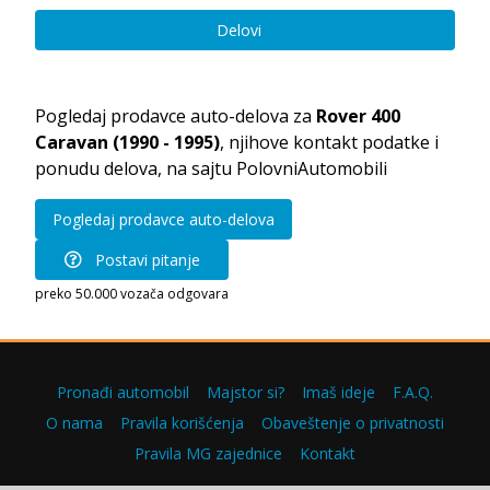
Delovi
Pogledaj prodavce auto-delova za
Rover 400
Caravan (1990 - 1995)
, njihove kontakt podatke i
ponudu delova, na sajtu PolovniAutomobili
Pogledaj prodavce auto-delova
Postavi pitanje
preko 50.000 vozača odgovara
Pronađi automobil
Majstor si?
Imaš ideje
F.A.Q.
O nama
Pravila korišćenja
Obaveštenje o privatnosti
Pravila MG zajednice
Kontakt