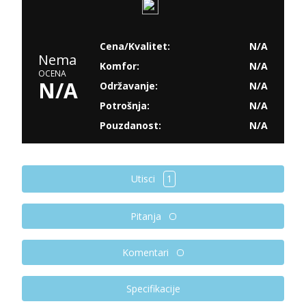
Cena/Kvalitet:
N/A
Nema
Komfor:
N/A
OCENA
N/A
Održavanje:
N/A
Potrošnja:
N/A
Pouzdanost:
N/A
Utisci
1
Pitanja
Komentari
Specifikacije