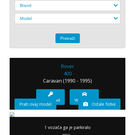
Rover
400
Caravan (1990 - 1995)
Imam sad
Vozio sam
Prati ovaj model
Ostale fotke
1 vozača ga je parkiralo