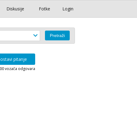
Diskusije
Fotke
Login
ostavi pitanje
000 vozača odgovara