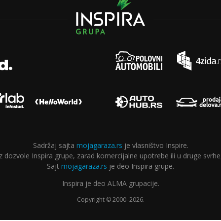
Sadržaj sajta
mojagaraza.rs
je vlasništvo Inspire.
ozvole Inspira grupe, zarad komercijalne upotrebe ili u druge svrhe,
Sajt
mojagaraza.rs
je deo Inspira grupe.
Inspira je deo ALMA grupacije.
Copyright © 2000–2026.