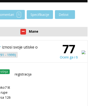
omentari
1
Specifikacije
Delovi
Mane
77
r
iznosi svoje utiske o
91 - 1999)
Oceni ga i ti
rošnja
registracija
ko7 lit
 rupe
desa 126