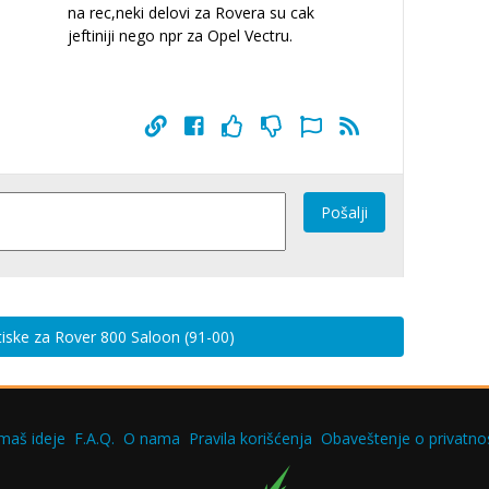
na rec,neki delovi za Rovera su cak
jeftiniji nego npr za Opel Vectru.
Pošalji
utiske za Rover 800 Saloon (91-00)
maš ideje
F.A.Q.
O nama
Pravila korišćenja
Obaveštenje o privatnos