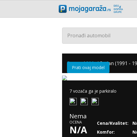
Pronađi automobil
Rover
/
800
/
Sedan (1991 - 1
Prati ovaj model
7 vozača ga je parkiralo
Nema
OCENA
Cena/Kvalitet:
N
N/A
Komfor:
N