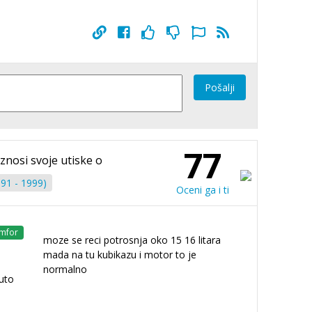
Pošalji
77
iznosi svoje utiske o
91 - 1999)
Oceni ga i ti
mfor
moze se reci potrosnja oko 15 16 litara
mada na tu kubikazu i motor to je
normalno
uto