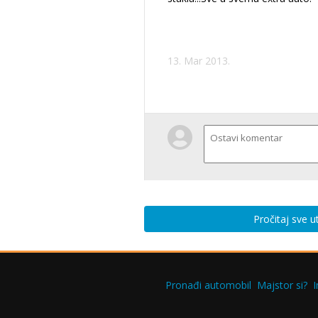
13. Mar 2013.
Pročitaj sve 
Pronađi automobil
Majstor si?
I