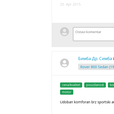
25. Apr 2015.
Бимба Др. Симба
Rover 800 Sedan (19
cena/kvalitet
pouzdanost
ko
motor
Udoban komforan brz sportski a