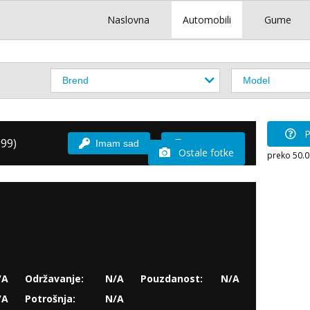
Naslovna
Automobili
Gume
P
999)
Imam sad
Vozio sam
Ostale fotke
preko 50.
/A
Održavanje:
N/A
Pouzdanost:
N/A
/A
Potrošnja:
N/A