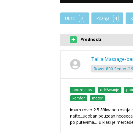
Utisci
3
Pitanja
4
K
Prednosti
Talija Massage-ba
Rover 800 Sedan (19
pouzdanost
održavanje
pot
komfor
motor
imam rover 2.5 89kw potrosnja o
nafte...udoban pouzdan neoseca
po putevima.... u klasi je merce