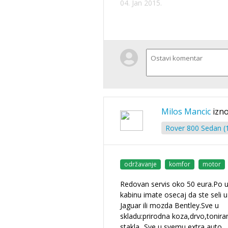
04. Jan 2015.
Milos Mancic
izno
Rover 800 Sedan (
održavanje
komfor
motor
Redovan servis oko 50 eura.Po u
kabinu imate osecaj da ste seli u
Jaguar ili mozda Bentley.Sve u
skladu:prirodna koza,drvo,tonira
stakla...Sve u svemu extra auto.