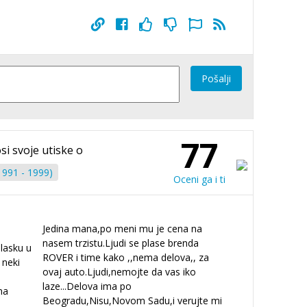
Pošalji
77
si svoje utiske o
1991 - 1999)
Oceni ga i ti
Jedina mana,po meni mu je cena na
nasem trzistu.Ljudi se plase brenda
lasku u
ROVER i time kako ,,nema delova,, za
 neki
ovaj auto.Ljudi,nemojte da vas iko
laze...Delova ima po
na
Beogradu,Nisu,Novom Sadu,i verujte mi