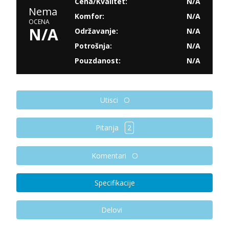
Cena/Kvalitet:
N/A
Nema
Komfor:
N/A
OCENA
N/A
Održavanje:
N/A
Potrošnja:
N/A
Pouzdanost:
N/A
Utisci
Pitanja
2
Komentari
Specifikacije
Delovi