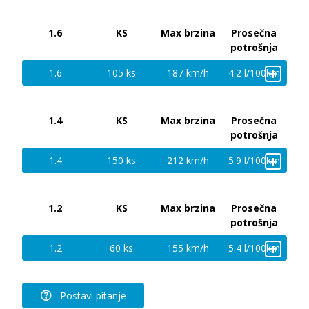
1.6
KS
Max brzina
Prosečna
potrošnja
+
1.6
105 ks
187 km/h
4.2 l/100km
1.4
KS
Max brzina
Prosečna
potrošnja
+
1.4
150 ks
212 km/h
5.9 l/100km
1.2
KS
Max brzina
Prosečna
potrošnja
+
1.2
60 ks
155 km/h
5.4 l/100km
Postavi pitanje