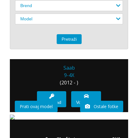
Saab
9-4X
(2012 - )
Imam sad
Vozio sam
Prati ovaj model
Ostale fotke