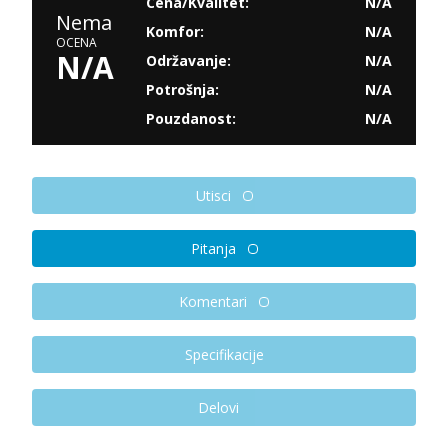
Cena/Kvalitet:
N/A
Nema
Komfor:
N/A
OCENA
N/A
Održavanje:
N/A
Potrošnja:
N/A
Pouzdanost:
N/A
Utisci
Pitanja
Komentari
Specifikacije
Delovi