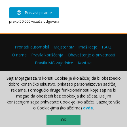
Postavi pitanje
preko 50.000 vozača odgovara
Pronađi automobil
Majstor si?
Imaš ideje
F.A.Q.
O nama
Pravila korišćenja
Obaveštenje o privatnosti
Pravila MG zajednice
Kontakt
Sajt Mojagaraza.rs koristi Cookie-je (kolačiće) da bi obezbedio
dobro korisničko iskustvo, prikazao personalizovan sadržaj i
Copyright © 2000–2026.
reklame, i omogućio druge funkcionalnosti koje sajt ne bi
mogao da obezbedi bez cookie-ja (kolačića). Daljim
korišćenjem sajta prihvatate Cooki-je (Kolačiće). Saznajte više
o Cookie-jima (kolačićima)
ovde
.
TOP
OK