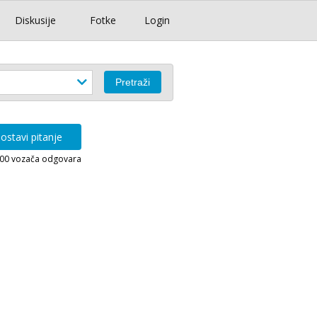
Diskusije
Fotke
Login
ostavi pitanje
000 vozača odgovara