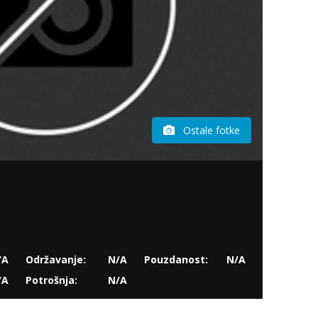
Ostale fotke
/A
Održavanje:
N/A
Pouzdanost:
N/A
/A
Potrošnja:
N/A