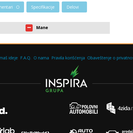
entari
Specifikacije
Delovi
Mane
maš ideje
F.A.Q.
O nama
Pravila korišćenja
Obaveštenje o privatnos