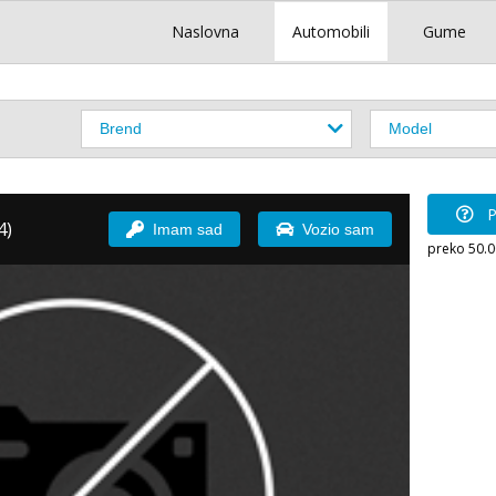
Naslovna
Automobili
Gume
P
4)
Imam sad
Vozio sam
preko 50.