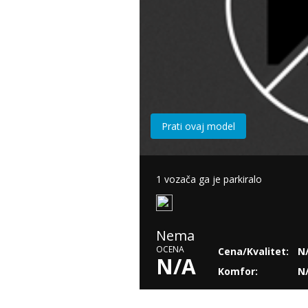
Prati ovaj model
1 vozača ga je parkiralo
Nema
OCENA
Cena/Kvalitet:
N
N/A
Komfor:
N