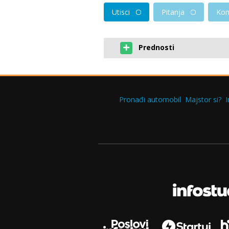
Utisci
Pitanja
Kom
Prednosti
Pronađi automobil
Majstor si?
I