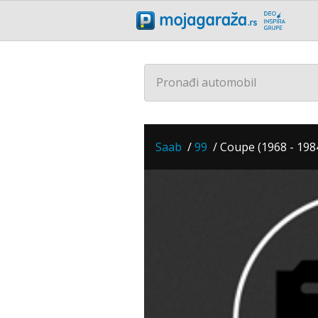
Pronađi automobil
Saab
/
99
/
Coupe (1968 - 198