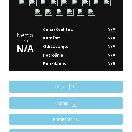
Cena/Kvalitet:
N/A
Nema
Komfor:
N/A
OCENA
N/A
Održavanje:
N/A
Potrošnja:
N/A
Pouzdanost:
N/A
Utisci
10
Pitanja
3
Komentari