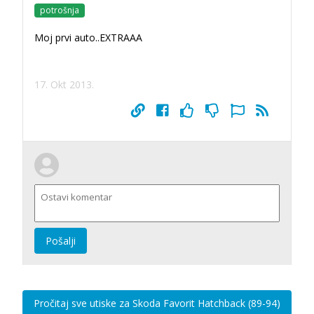
potrošnja
Moj prvi auto..EXTRAAA
17. Okt 2013.
Pošalji
Pročitaj sve utiske za Skoda Favorit Hatchback (89-94)