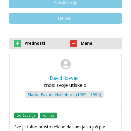
Specifikacije
Delovi
Prednosti
Mane
David Ilovvac
iznosi svoje utiske o
Skoda Favorit Hatchback (1989 - 1994)
održavanje
komfor
Sve je toliko prosto rešeno da sam ja sa još par