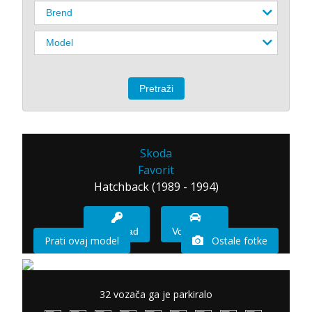
Skoda
Favorit
Hatchback (1989 - 1994)
Imam sad
Vozio sam
Prati ovaj model
Ostale fotke
32 vozača ga je parkiralo