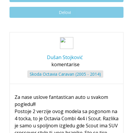
Delovi
Dušan Stojković
komentarise
Skoda Octavia Caravan (2005 - 2014)
Za nase uslove fantastican auto u svakom
pogledu!!!
Postoje 2 verzije ovog modela sa pogonom na
4 tocka, to je Octavia Combi 4x4 i Scout. Razlika
je samo u spoljnom izgledu gde Scout ima SUV
crossover style tj. vece branike. Sto se tice