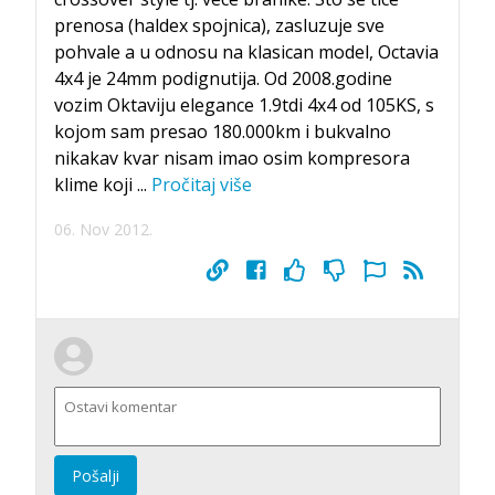
prenosa (haldex spojnica), zasluzuje sve
pohvale a u odnosu na klasican model, Octavia
4x4 je 24mm podignutija. Od 2008.godine
vozim Oktaviju elegance 1.9tdi 4x4 od 105KS, s
kojom sam presao 180.000km i bukvalno
nikakav kvar nisam imao osim kompresora
klime koji
...
Pročitaj više
06. Nov 2012.
Pošalji