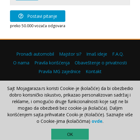
Postavi pitanje
preko 50.000 vozača odgovara
Pronađi automobil
Majstor si?
Imaš ideje
F.A.Q.
O nama
Pravila korišćenja
Obaveštenje o privatnosti
Pravila MG zajednice
Kontakt
Sajt Mojagaraza.rs koristi Cookie-je (kolačiće) da bi obezbedio
dobro korisničko iskustvo, prikazao personalizovan sadržaj i
Copyright © 2000–2026.
reklame, i omogućio druge funkcionalnosti koje sajt ne bi
mogao da obezbedi bez cookie-ja (kolačića). Daljim
korišćenjem sajta prihvatate Cooki-je (Kolačiće). Saznajte više
o Cookie-jima (kolačićima)
ovde
.
TOP
OK