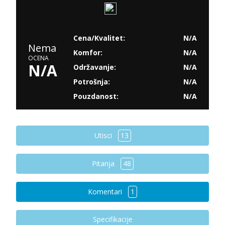
Cena/Kvalitet:
N/A
Nema
Komfor:
N/A
OCENA
N/A
Održavanje:
N/A
Potrošnja:
N/A
Pouzdanost:
N/A
Utisci
13
Pitanja
48
Komentari
1
Specifikacije