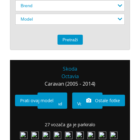
Skoda
Octavia
Caravan (2005 - 2014)
Prati ovaj model
Ostale fotke
Imam sad
Vozio sam
27 vozača ga je parkiralo