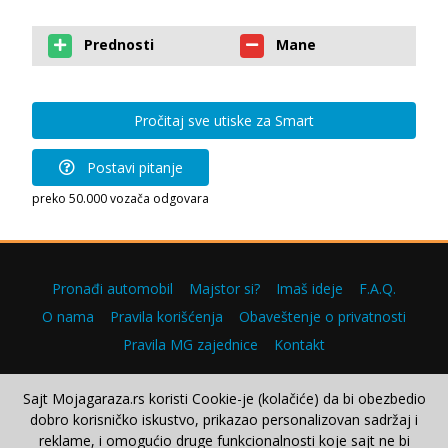
Prednosti
Mane
Pročitaj sve utiske za Smart
Postavi pitanje
preko 50.000 vozača odgovara
Pronađi automobil
Majstor si?
Imaš ideje
F.A.Q.
O nama
Pravila korišćenja
Obaveštenje o privatnosti
Pravila MG zajednice
Kontakt
Sajt Mojagaraza.rs koristi Cookie-je (kolačiće) da bi obezbedio
dobro korisničko iskustvo, prikazao personalizovan sadržaj i
Copyright © 2000–2026.
reklame, i omogućio druge funkcionalnosti koje sajt ne bi