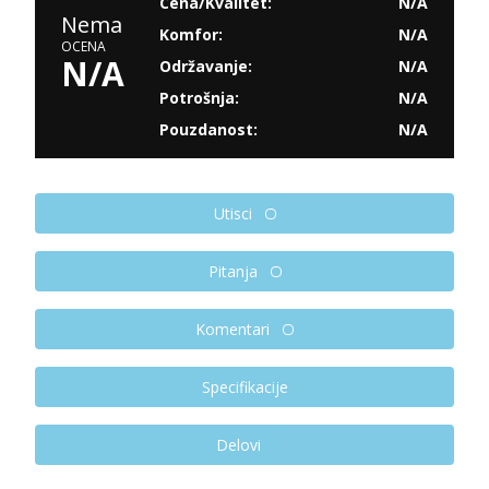
Cena/Kvalitet:
N/A
Nema
Komfor:
N/A
OCENA
N/A
Održavanje:
N/A
Potrošnja:
N/A
Pouzdanost:
N/A
Utisci
Pitanja
Komentari
Specifikacije
Delovi