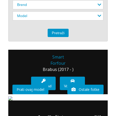
Smart
Forfour
Brabus (2017 - )
Imam sad
Vozio sam
Prati ovaj model
Ostale fotke