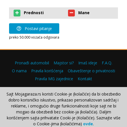
Prednosti
Mane
Postavi pitanje
preko 50.000 vozača odgovara
Pronađi automobil
Majstor si?
Imaš ideje
F.A.Q.
O nama
Pravila korišćenja
Obaveštenje o privatnosti
Pravila MG zajednice
Kontakt
Sajt Mojagaraza.rs koristi Cookie-je (kolačiće) da bi obezbedio
dobro korisničko iskustvo, prikazao personalizovan sadržaj i
Copyright © 2000–2026.
reklame, i omogućio druge funkcionalnosti koje sajt ne bi
mogao da obezbedi bez cookie-ja (kolačića). Daljim
korišćenjem sajta prihvatate Cooki-je (Kolačiće). Saznajte više
o Cookie-jima (kolačićima)
ovde
.