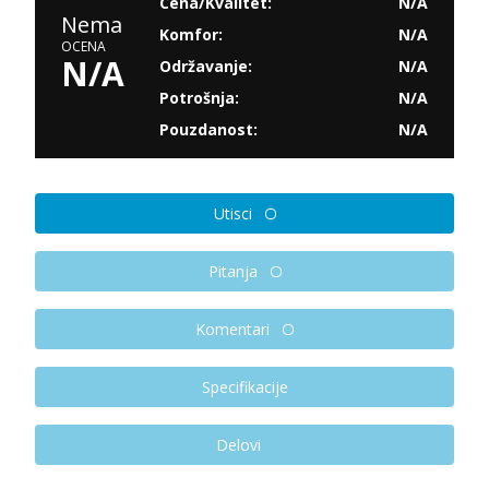
Cena/Kvalitet:
N/A
Nema
Komfor:
N/A
OCENA
N/A
Održavanje:
N/A
Potrošnja:
N/A
Pouzdanost:
N/A
Utisci
Pitanja
Komentari
Specifikacije
Delovi