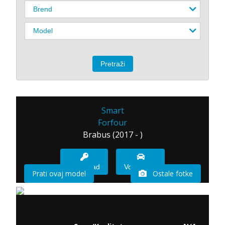
Smart
Forfour
Brabus (2017 - )
Imam sad
Vozio sam
Prati ovaj model
Ostale fotke