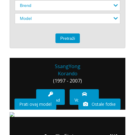
SsangYong
Korando
(1997 - 2007)
Imam sad
Vozio sam
Prati ovaj model
Ostale fotke