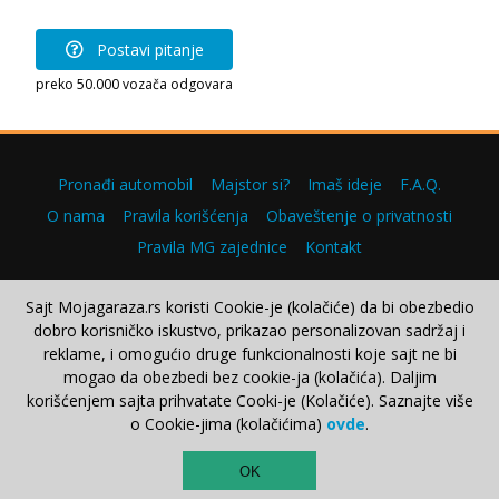
Postavi pitanje
preko 50.000 vozača odgovara
Pronađi automobil
Majstor si?
Imaš ideje
F.A.Q.
O nama
Pravila korišćenja
Obaveštenje o privatnosti
Pravila MG zajednice
Kontakt
Sajt Mojagaraza.rs koristi Cookie-je (kolačiće) da bi obezbedio
dobro korisničko iskustvo, prikazao personalizovan sadržaj i
Copyright © 2000–2026.
reklame, i omogućio druge funkcionalnosti koje sajt ne bi
mogao da obezbedi bez cookie-ja (kolačića). Daljim
korišćenjem sajta prihvatate Cooki-je (Kolačiće). Saznajte više
o Cookie-jima (kolačićima)
ovde
.
TOP
OK