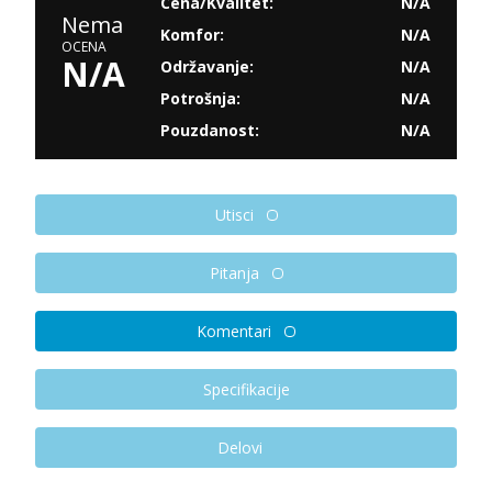
Cena/Kvalitet:
N/A
Nema
Komfor:
N/A
OCENA
N/A
Održavanje:
N/A
Potrošnja:
N/A
Pouzdanost:
N/A
Utisci
Pitanja
Komentari
Specifikacije
Delovi