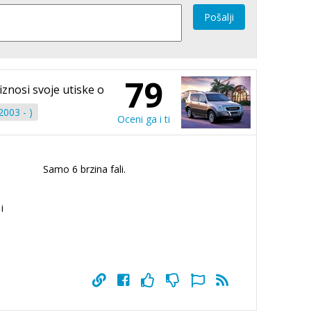
Pošalji
79
iznosi svoje utiske o
003 - )
Oceni ga i ti
Samo 6 brzina fali.
i