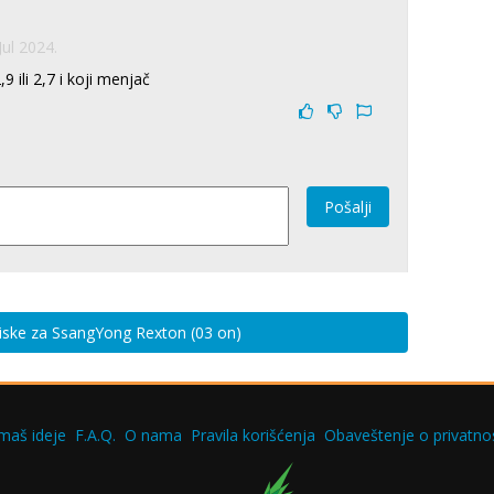
Jul 2024.
9 ili 2,7 i koji menjač
Pošalji
tiske za SsangYong Rexton (03 on)
maš ideje
F.A.Q.
O nama
Pravila korišćenja
Obaveštenje o privatnos