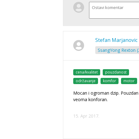
Stefan Marjanovic
SsangYong Rexton (2
cena/kvalitet
pouzdanost
održavanje
komfor
motor
Mocan i ogroman dzip. Pouzdan 
veoma konforan.
15. Apr 2017.