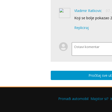
Vladimir Ratkovic
07. 
Koji se bolje pokazao 2,
Repliciraj
Pročitaj sve u
Pronađi automobil
Majstor si?
I