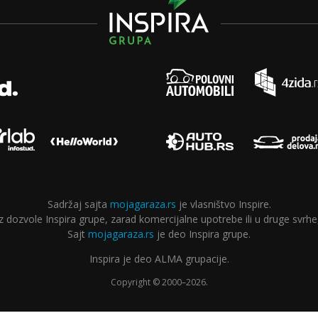
Sadržaj sajta
mojagaraza.rs
je vlasništvo Inspire.
ozvole Inspira grupe, zarad komercijalne upotrebe ili u druge svrhe,
Sajt
mojagaraza.rs
je deo Inspira grupe.
Inspira je deo ALMA grupacije.
Copyright © 2000–2026.