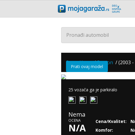
Pronađi automobil
SsangYong
/
Rexton
/
(2003 - 
Prati ovaj model
25 vozača ga je parkiralo
Nema
OCENA
Cena/Kvalitet:
N
N/A
Komfor:
N