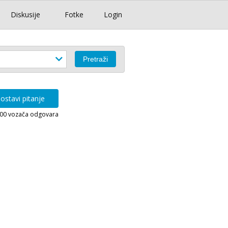
Diskusije
Fotke
Login
ostavi pitanje
000 vozača odgovara