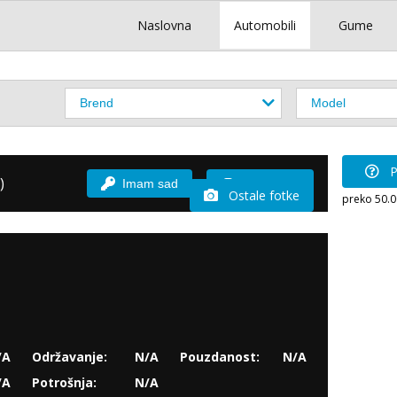
Naslovna
Automobili
Gume
P
)
Imam sad
Vozio sam
Ostale fotke
preko 50.
/A
Održavanje:
N/A
Pouzdanost:
N/A
/A
Potrošnja:
N/A