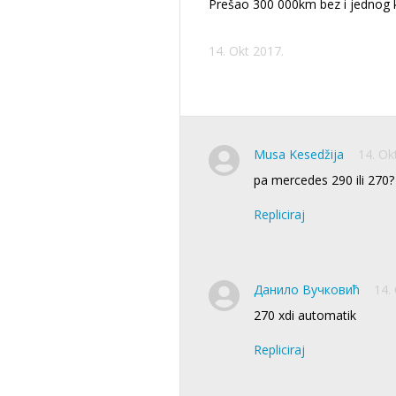
Prešao 300 000km bez i jednog 
14. Okt 2017.
Musa Kesedžija
14. Ok
pa mercedes 290 ili 270?
Repliciraj
Данило Вучковић
14.
270 xdi automatik
Repliciraj