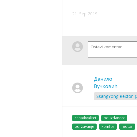
21. Sep 2019.
Данило
Вучковић
SsangYong Rexton (2
cena/kvalitet
pouzdanost
održavanje
komfor
motor