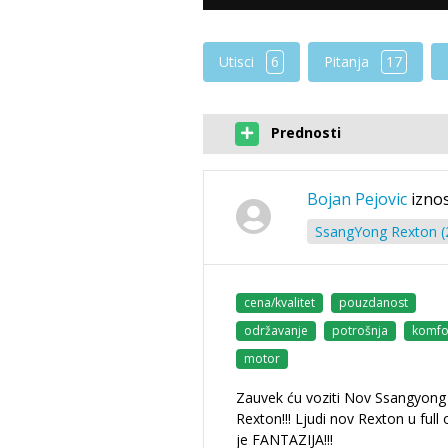
Utisci
6
Pitanja
17
Prednosti
Bojan Pejovic
iznos
SsangYong Rexton (2
cena/kvalitet
pouzdanost
održavanje
potrošnja
komfo
motor
Zauvek ću voziti Nov Ssangyong
Rexton!!! Ljudi nov Rexton u full
je FANTAZIJA!!!