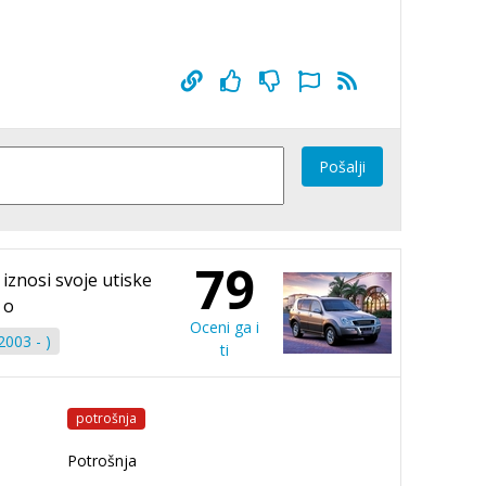
Pošalji
79
iznosi svoje utiske
o
Oceni ga i
003 - )
ti
potrošnja
Potrošnja