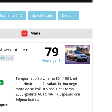
Komentari
Specifikacije
Delovi
Mane
79
i svoje utiske o
003 - )
Oceni ga i ti
Tempomat pri brzinama 80 - 100 km/h
r
na nizbrdici ne drži zadatu brzinu nego
mora da se koči što npr. Fiat Croma
2005-godište AUTOMATIK uspešno drži
željenu brzini...
 opremi