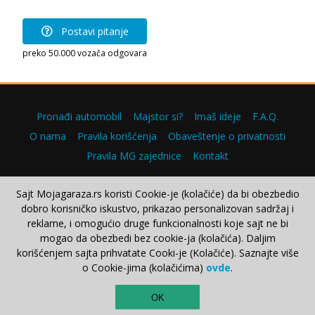
Postavi pitanje
preko 50.000 vozača odgovara
Pronađi automobil
Majstor si?
Imaš ideje
F.A.Q.
O nama
Pravila korišćenja
Obaveštenje o privatnosti
Pravila MG zajednice
Kontakt
Sajt Mojagaraza.rs koristi Cookie-je (kolačiće) da bi obezbedio
dobro korisničko iskustvo, prikazao personalizovan sadržaj i
Copyright © 2000–2026.
reklame, i omogućio druge funkcionalnosti koje sajt ne bi
mogao da obezbedi bez cookie-ja (kolačića). Daljim
korišćenjem sajta prihvatate Cooki-je (Kolačiće). Saznajte više
o Cookie-jima (kolačićima)
ovde
.
TOP
OK