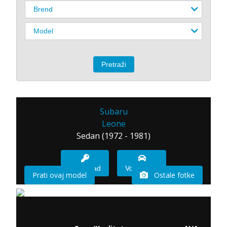
Subaru
Leone
Sedan (1972 - 1981)
Imam sad
Vozio sam
Prati ovaj model
Ostale fotke