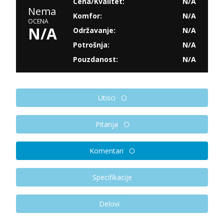
Cena/Kvalitet:
N/A
Nema
Komfor:
N/A
OCENA
N/A
Održavanje:
N/A
Potrošnja:
N/A
Pouzdanost:
N/A
Utisci
Pitanja
Komentari
Specifikacije
Delovi