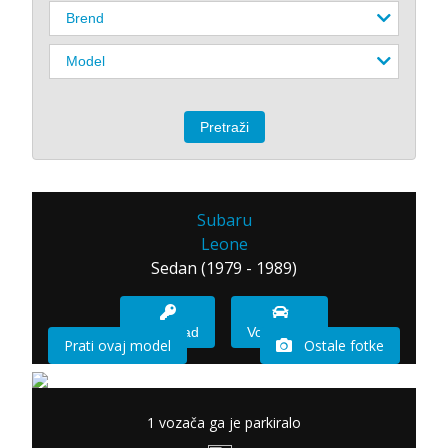
Subaru
Leone
Sedan (1979 - 1989)
Imam sad
Vozio sam
Prati ovaj model
Ostale fotke
1 vozača ga je parkiralo