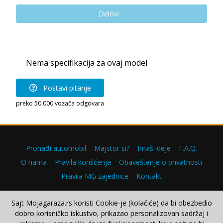
Delovi
Nema specifikacija za ovaj model
Postavi pitanje
preko 50.000 vozača odgovara
Pronađi automobil
Majstor si?
Imaš ideje
F.A.Q.
O nama
Pravila korišćenja
Obaveštenje o privatnosti
Pravila MG zajednice
Kontakt
Sajt Mojagaraza.rs koristi Cookie-je (kolačiće) da bi obezbedio
dobro korisničko iskustvo, prikazao personalizovan sadržaj i
Copyright © 2000–2026.