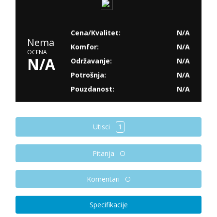
Cena/Kvalitet:
N/A
Nema
Komfor:
N/A
OCENA
N/A
Održavanje:
N/A
Potrošnja:
N/A
Pouzdanost:
N/A
Utisci
1
Pitanja
Komentari
Specifikacije