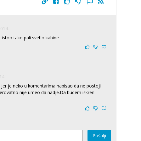
2014.
istoo tako pali svetlo kabine....
14.
er je neko u komentarima napisao da ne postoji
.Verovatno nije umeo da nadje.Da budem iskren i
Pošalji