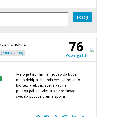
Pošalji
76
 svoje utiske o
 (2000 - 2008)
Oceni ga i ti
Malo je tvrdji,lim je mogao da bude
malo deblji,ali bi onda verovatno auto
bio tezi.Prekidac svetla kabine
postoji,pali se tako sto se prekidac
svetala povuce prema spolja.