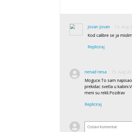
Jovan Jovan
13. Aug 
Kod calibre se ja mislim 
Repliciraj
nenad nesa
15. Aug 20
Moguce.To sam napisao j
prekidac svetla u kabini
meni su rekli.Pozdrav
Repliciraj