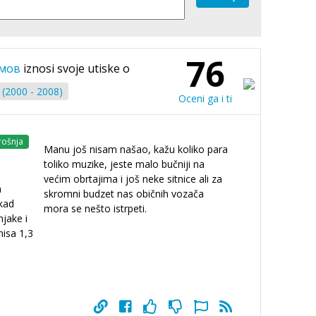
76
имов
iznosi svoje utiske o
 (2000 - 2008)
Oceni ga i ti
rošnja
Manu još nisam našao, kažu koliko para
toliko muzike, jeste malo bučniji na
većim obrtajima i još neke sitnice ali za
n
skromni budzet nas običnih vozača
 kad
mora se nešto istrpeti.
njake i
nisa 1,3