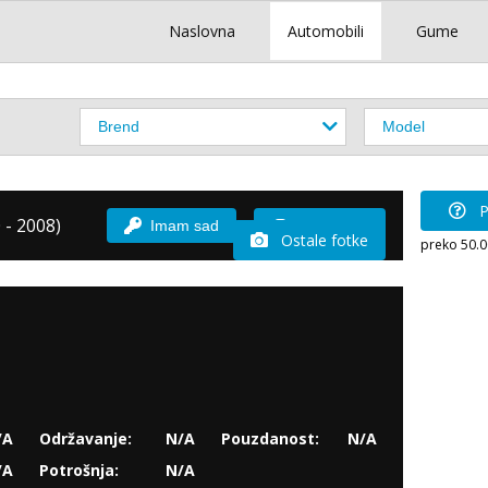
Naslovna
Automobili
Gume
P
 - 2008)
Imam sad
Vozio sam
Ostale fotke
preko 50.
/A
Održavanje:
N/A
Pouzdanost:
N/A
/A
Potrošnja:
N/A