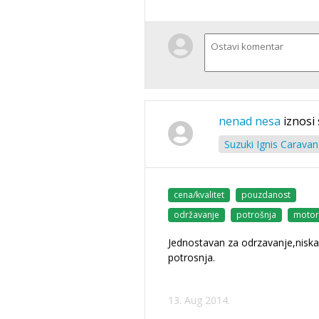
nenad nesa
iznosi
Suzuki Ignis Caravan
cena/kvalitet
pouzdanost
održavanje
potrošnja
motor
Jednostavan za odrzavanje,niska
potrosnja.
13. Aug 2014.