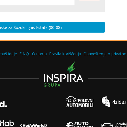
tiske za Suzuki Ignis Estate (00-08)
maš ideje
F.A.Q.
O nama
Pravila korišćenja
Obaveštenje o privatnos