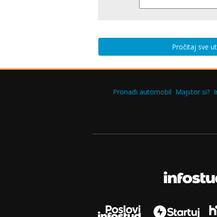
Pročitaj sve u
Pronađi automobil
Majstor si?
I