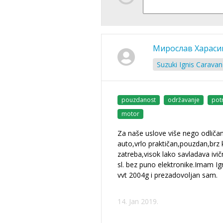
Мирослав Харас
Suzuki Ignis Caravan
pouzdanost
održavanje
pot
motor
Za naše uslove više nego odliča
auto,vrlo praktičan,pouzdan,brz
zatreba,visok lako savladava ivič
sl. bez puno elektronike.Imam Ig
vvt 2004g i prezadovoljan sam.
14. Jan 2019.