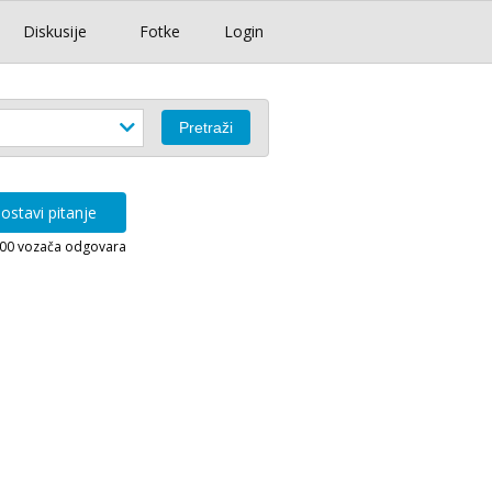
Diskusije
Fotke
Login
ostavi pitanje
000 vozača odgovara