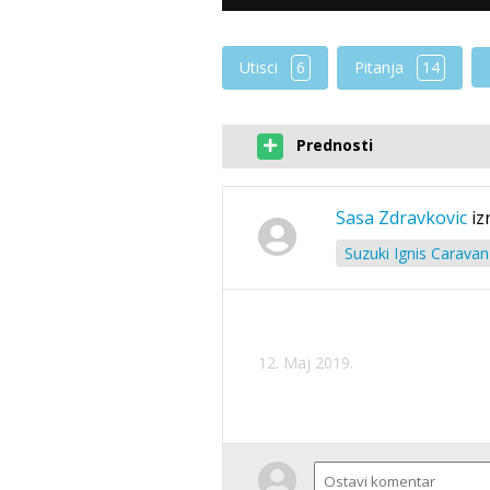
Utisci
6
Pitanja
14
Prednosti
Sasa Zdravkovic
iz
Suzuki Ignis Caravan
12. Maj 2019.