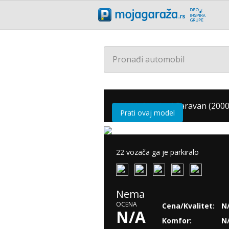
Pronađi automobil
Suzuki
/
Ignis
/
Caravan (2000
Prati ovaj model
22 vozača ga je parkiralo
Nema
OCENA
Cena/Kvalitet:
N
N/A
Komfor:
N