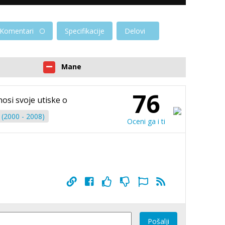
Komentari
Specifikacije
Delovi
Mane
76
nosi svoje utiske o
 (2000 - 2008)
Oceni ga i ti
Pošalji