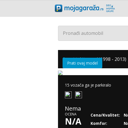
Pronađi automobil
Suzuki
/
Jimny
/
(1998 - 2013)
Prati ovaj model
15 vozača ga je parkiralo
Nema
OCENA
Cena/Kvalitet:
N
N/A
Komfor:
N