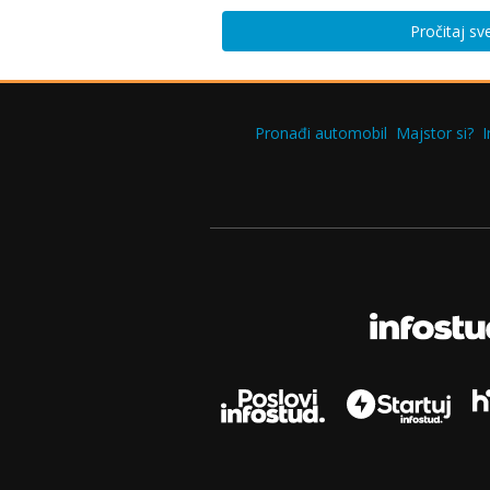
Pročitaj sv
Pronađi automobil
Majstor si?
I