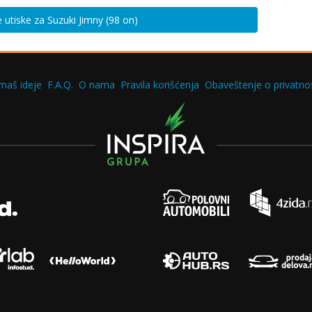
e utiske za Suzuki Jimny (98 on)
maš ideje
F.A.Q.
O nama
Pravila korišćenja
Obaveštenje o privatnos