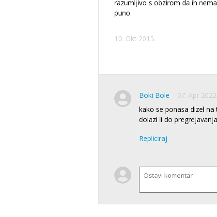
razumljivo s obzirom da ih nema
puno.
10. Okt 2015.
Boki Bole
07. Apr 2022
kako se ponasa dizel na 
dolazi li do pregrejavanj
Repliciraj