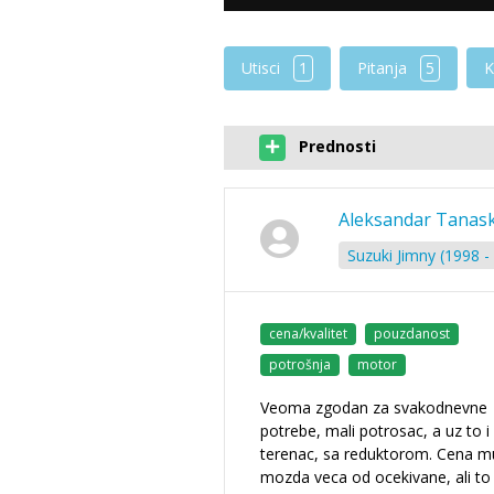
Utisci
1
Pitanja
5
K
Prednosti
Aleksandar Tanask
Suzuki Jimny (1998 -
cena/kvalitet
pouzdanost
potrošnja
motor
Veoma zgodan za svakodnevne
potrebe, mali potrosac, a uz to i
terenac, sa reduktorom. Cena m
mozda veca od ocekivane, ali to 