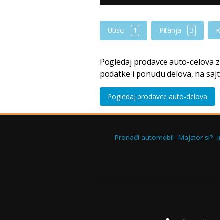
Utisci
1
Pitanja
3
K
Pogledaj prodavce auto-delova 
podatke i ponudu delova, na saj
Pogledaj prodavce auto-delova
Pronađi automobil
Majstor si?
I