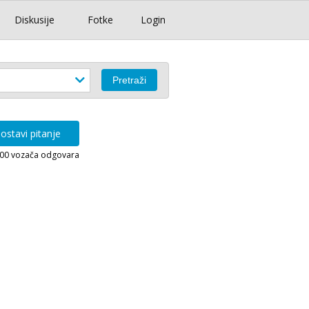
Diskusije
Fotke
Login
ostavi pitanje
000 vozača odgovara