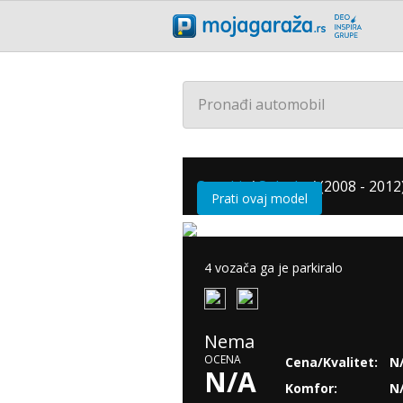
Pronađi automobil
Suzuki
/
Splash
/
(2008 - 2012
Prati ovaj model
4 vozača ga je parkiralo
Nema
OCENA
Cena/Kvalitet:
N
N/A
Komfor:
N