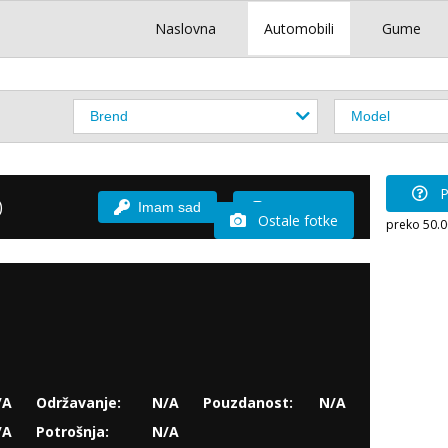
Naslovna
Automobili
Gume
P
)
Imam sad
Vozio sam
Ostale fotke
preko 50.
/A
Održavanje:
N/A
Pouzdanost:
N/A
/A
Potrošnja:
N/A