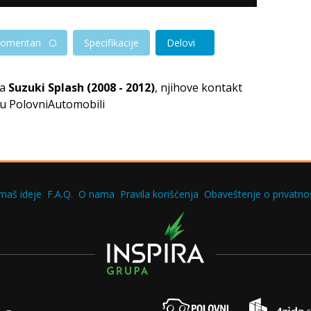
omentari
Specifikacije
Delovi
za
Suzuki Splash (2008 - 2012)
, njihove kontakt
tu PolovniAutomobili
maš ideje
F.A.Q.
O nama
Pravila korišćenja
Obaveštenje o privatnos