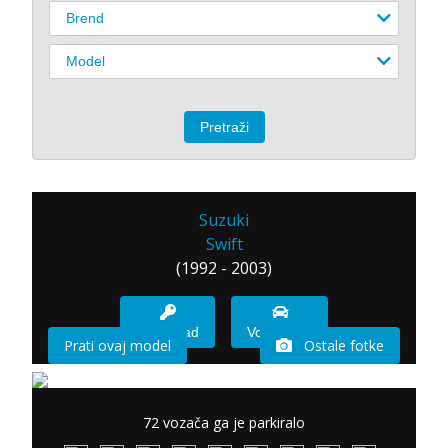
Suzuki
Swift
(1992 - 2003)
Imam sad
Vozio sam
Prati ovaj model
Ostale fotke
72 vozača ga je parkiralo