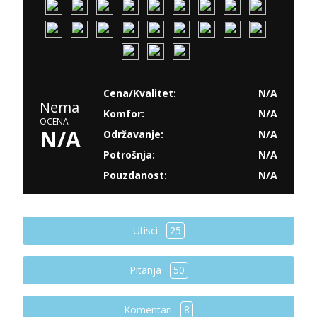
Cena/Kvalitet:
N/A
Nema
Komfor:
N/A
OCENA
N/A
Održavanje:
N/A
Potrošnja:
N/A
Pouzdanost:
N/A
Utisci
25
Pitanja
50
Komentari
8