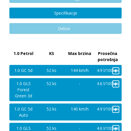
Specifikacije
Delovi
1.0 Petrol
KS
Max brzina
Prosečna
potrošnja
+
1.0 GC 5d
52 ks
144 km/h
4.9 l/100km
+
1.0 GLS
52 ks
-
4.6 l/100km
Forest
Green 3d
+
1.0 GC 5d
52 ks
140 km/h
4.9 l/100km
Auto
+
1.0 GLS
52 ks
-
4.6 l/100km