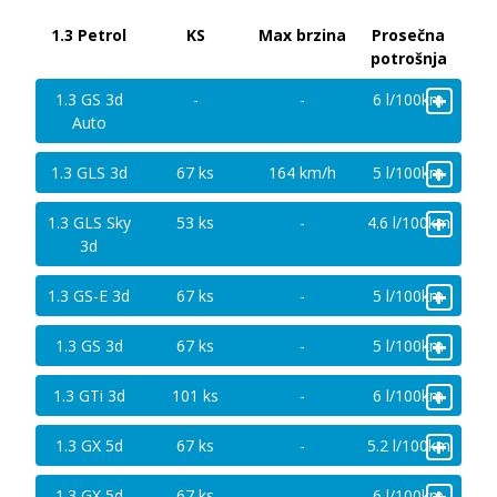
1.3 Petrol
KS
Max brzina
Prosečna
potrošnja
+
1.3 GS 3d
-
-
6 l/100km
Auto
+
1.3 GLS 3d
67 ks
164 km/h
5 l/100km
+
1.3 GLS Sky
53 ks
-
4.6 l/100km
3d
+
1.3 GS-E 3d
67 ks
-
5 l/100km
+
1.3 GS 3d
67 ks
-
5 l/100km
+
1.3 GTi 3d
101 ks
-
6 l/100km
+
1.3 GX 5d
67 ks
-
5.2 l/100km
+
1.3 GX 5d
67 ks
-
6 l/100km