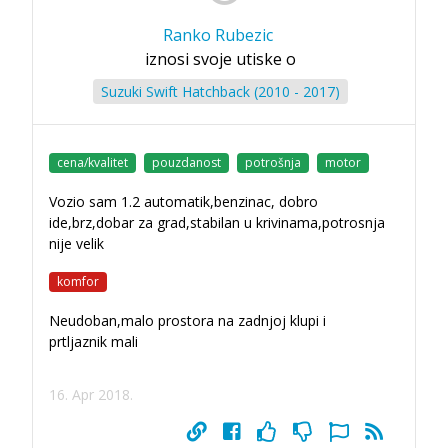
Ranko Rubezic
iznosi svoje utiske o
Suzuki Swift Hatchback (2010 - 2017)
cena/kvalitet
pouzdanost
potrošnja
motor
Vozio sam 1.2 automatik,benzinac, dobro
ide,brz,dobar za grad,stabilan u krivinama,potrosnja
nije velik
komfor
Neudoban,malo prostora na zadnjoj klupi i
prtljaznik mali
16. Apr 2018.