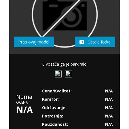
Prati ovaj model
Ostale fotke
6 vozača ga je parkiralo
Cena/Kvalitet:
N/A
Nema
Komfor:
N/A
OCENA
N/A
Održavanje:
N/A
Potrošnja:
N/A
Pouzdanost:
N/A