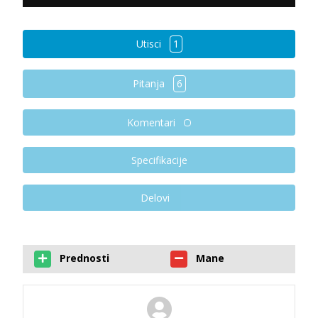
Utisci
1
Pitanja
6
Komentari
Specifikacije
Delovi
Prednosti
Mane