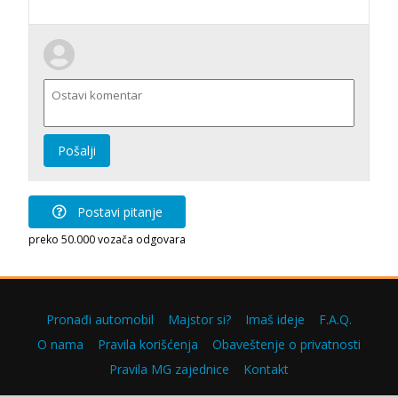
Pošalji
Postavi pitanje
preko 50.000 vozača odgovara
Pronađi automobil
Majstor si?
Imaš ideje
F.A.Q.
O nama
Pravila korišćenja
Obaveštenje o privatnosti
Pravila MG zajednice
Kontakt