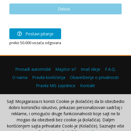
Delovi
Postavi pitanje
preko 50.000 vozača odgovara
Pronađi automobil
Majstor si?
Imaš ideje
F.A.Q.
O nama
Pravila korišćenja
Obaveštenje o privatnosti
Pravila MG zajednice
Kontakt
Sajt Mojagaraza.rs koristi Cookie-je (kolačiće) da bi obezbedio
dobro korisničko iskustvo, prikazao personalizovan sadržaj i
Copyright © 2000–2026.
reklame, i omogućio druge funkcionalnosti koje sajt ne bi
mogao da obezbedi bez cookie-ja (kolačića). Daljim
korišćenjem sajta prihvatate Cooki-je (Kolačiće). Saznajte više