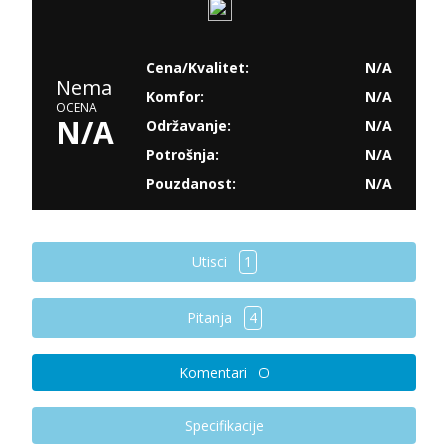
Cena/Kvalitet:
N/A
Nema
Komfor:
N/A
OCENA
N/A
Održavanje:
N/A
Potrošnja:
N/A
Pouzdanost:
N/A
Utisci
1
Pitanja
4
Komentari
Specifikacije