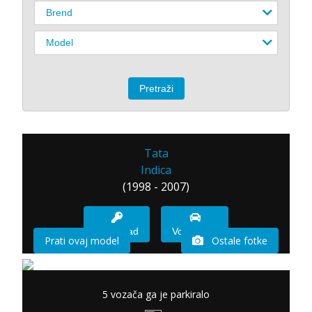
Tata
Indica
(1998 - 2007)
Imam sad
Vozio sam
Prati ovaj model
Ostale fotke
5 vozača ga je parkiralo