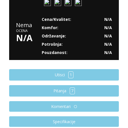
Cena/Kvalitet:
N/A
Nema
Komfor:
N/A
OCENA
N/A
Održavanje:
N/A
Potrošnja:
N/A
Pouzdanost:
N/A
Utisci
1
Pitanja
7
Komentari
Specifikacije