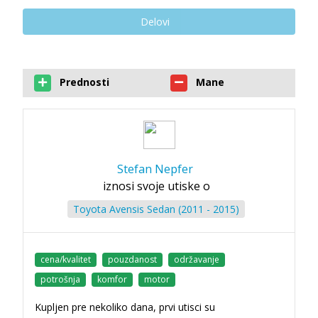
Delovi
Prednosti
Mane
Stefan Nepfer
iznosi svoje utiske o
Toyota Avensis Sedan (2011 - 2015)
cena/kvalitet
pouzdanost
održavanje
potrošnja
komfor
motor
Kupljen pre nekoliko dana, prvi utisci su