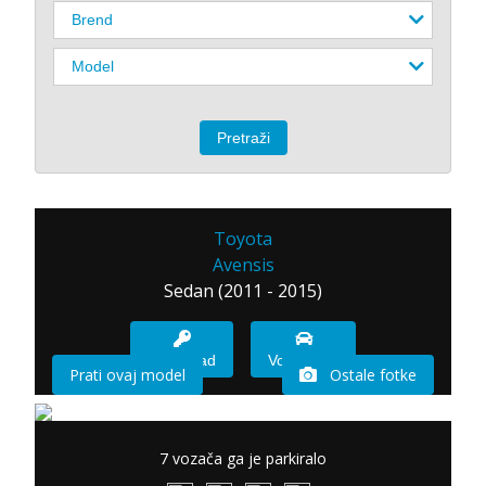
Toyota
Avensis
Sedan (2011 - 2015)
Imam sad
Vozio sam
Prati ovaj model
Ostale fotke
7 vozača ga je parkiralo