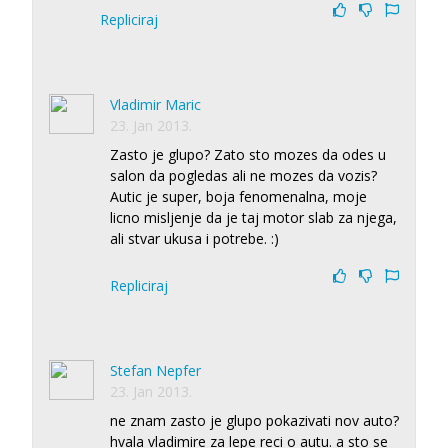
Repliciraj
Vladimir Maric
23. Jan 2013.
Zasto je glupo? Zato sto mozes da odes u
salon da pogledas ali ne mozes da vozis?
Autic je super, boja fenomenalna, moje
licno misljenje da je taj motor slab za njega,
ali stvar ukusa i potrebe. :)
Repliciraj
Stefan Nepfer
23. Jan 2013.
ne znam zasto je glupo pokazivati nov auto?
hvala vladimire za lepe reci o autu. a sto se