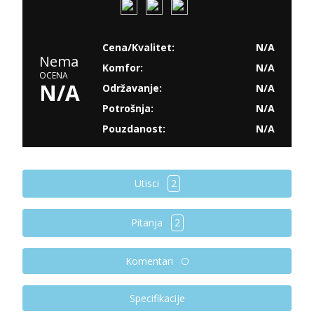
Cena/Kvalitet:
N/A
Nema
Komfor:
N/A
OCENA
N/A
Održavanje:
N/A
Potrošnja:
N/A
Pouzdanost:
N/A
Utisci
2
Pitanja
2
Komentari
Specifikacije