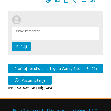
Pošalji
Pročitaj sve utiske za Toyota Camry Saloon (84-91)
Postavi pitanje
preko 50.000 vozača odgovara
Pronađi automobil
Majstor si?
Imaš ideje
F.A.Q.