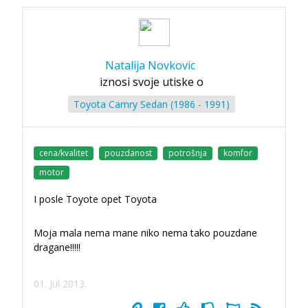
Natalija Novkovic
iznosi svoje utiske o
Toyota Camry Sedan (1986 - 1991)
cena/kvalitet
pouzdanost
potrošnja
komfor
motor
I posle Toyote opet Toyota
Moja mala nema mane niko nema tako pouzdane
dragane!!!!!
01. Jul 2013.