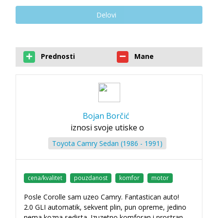
Delovi
Prednosti
Mane
Bojan Borčić
iznosi svoje utiske o
Toyota Camry Sedan (1986 - 1991)
cena/kvalitet
pouzdanost
komfor
motor
Posle Corolle sam uzeo Camry. Fantastican auto!
2.0 GLI automatik, sekvent plin, pun opreme, jedino
nema kozna sedista. Izuzetno komforan i prostran,