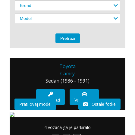
Toyota
Camry
Sedan (1986 - 1991)
Imam sad
Vozio sam
Prati ovaj model
Ostale fotke
4 vozača ga je parkiralo