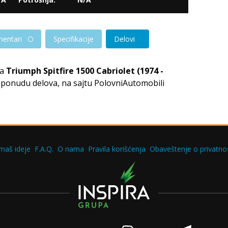
entari
Specifikacije
Delovi
za
Triumph Spitfire 1500 Cabriolet (1974 -
i ponudu delova, na sajtu PolovniAutomobili
maš ideje
F.A.Q.
O nama
Pravila korišćenja
Obaveštenje o privatnos