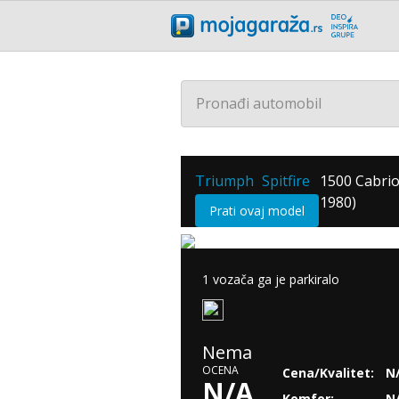
Pronađi automobil
Triumph
Spitfire
1500 Cabrio
/
/
1980)
Prati ovaj model
1 vozača ga je parkiralo
Nema
OCENA
Cena/Kvalitet:
N
N/A
Komfor:
N