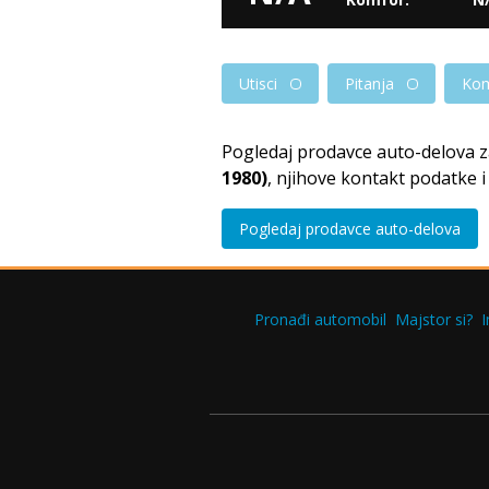
Utisci
Pitanja
Kom
Pogledaj prodavce auto-delova 
1980)
, njihove kontakt podatke 
Pogledaj prodavce auto-delova
Pronađi automobil
Majstor si?
I