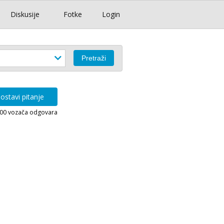
Diskusije
Fotke
Login
ostavi pitanje
000 vozača odgovara