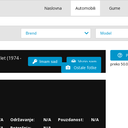
Naslovna
Automobili
Gume
P
let (1974 -
Imam sad
Vozio sam
preko 50.
Ostale fotke
/A
Održavanje:
N/A
Pouzdanost:
N/A
/A
Potrošnja:
N/A