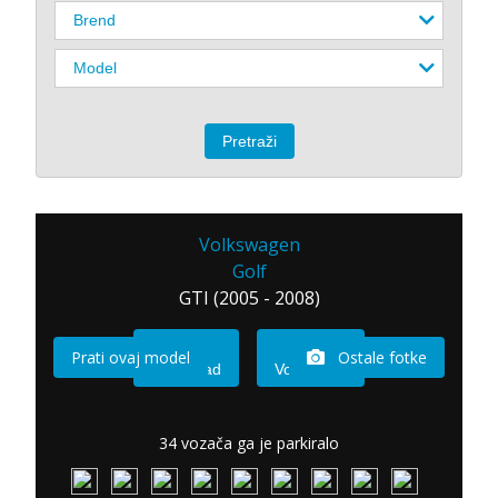
Volkswagen
Golf
GTI (2005 - 2008)
Prati ovaj model
Ostale fotke
Imam sad
Vozio sam
34 vozača ga je parkiralo