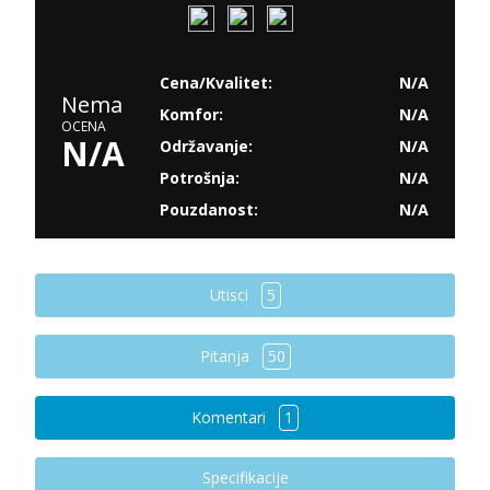
Cena/Kvalitet:
N/A
Nema
Komfor:
N/A
OCENA
N/A
Održavanje:
N/A
Potrošnja:
N/A
Pouzdanost:
N/A
Utisci
5
Pitanja
50
Komentari
1
Specifikacije