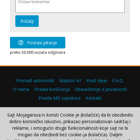
Pošalji
Postavi pitanje
preko 50.000 vozača odgovara
Pronađi automobil
Majstor si?
Imaš ideje
F.A.Q.
O nama
Pravila korišćenja
Obaveštenje o privatnosti
Pravila MG zajednice
Kontakt
Sajt Mojagaraza.rs koristi Cookie-je (kolačiće) da bi obezbedio
dobro korisničko iskustvo, prikazao personalizovan sadržaj i
Copyright © 2000–2026.
reklame, i omogućio druge funkcionalnosti koje sajt ne bi
mogao da obezbedi bez cookie-ja (kolačića). Daljim