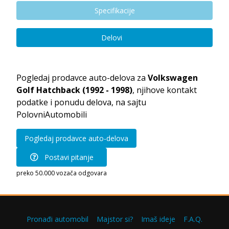
Specifikacije
Delovi
Pogledaj prodavce auto-delova za
Volkswagen
Golf Hatchback (1992 - 1998)
, njihove kontakt
podatke i ponudu delova, na sajtu
PolovniAutomobili
Pogledaj prodavce auto-delova
Postavi pitanje
preko 50.000 vozača odgovara
Pronađi automobil
Majstor si?
Imaš ideje
F.A.Q.