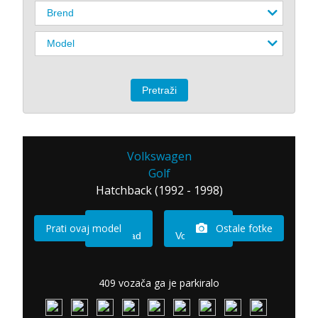
Volkswagen
Golf
Hatchback (1992 - 1998)
Prati ovaj model
Ostale fotke
Imam sad
Vozio sam
409 vozača ga je parkiralo