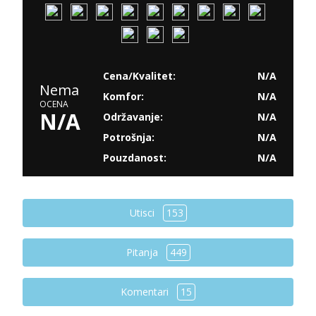
Cena/Kvalitet:
N/A
Nema
Komfor:
N/A
OCENA
N/A
Održavanje:
N/A
Potrošnja:
N/A
Pouzdanost:
N/A
Utisci
153
Pitanja
449
Komentari
15