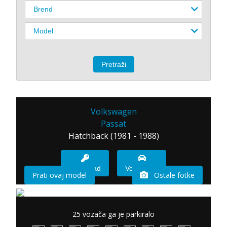
Volkswagen
Passat
Hatchback (1981 - 1988)
Imam sad
Vozio sam
Prati ovaj model
Ostale fotke
25 vozača ga je parkiralo