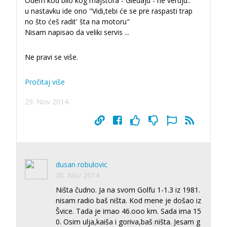
Odem kod bilo kog majstora - Gledaju - ne veruju..
u nastavku ide ono "Vidi,tebi će se pre raspasti trap
no što ćeš radit' šta na motoru"
Nisam napisao da veliki servis
...
Ne pravi se više.
Pročitaj više
29. Nov 2014.
dusan robulovic
30. Nov 2014.
Ništa čudno. Ja na svom Golfu 1-1.3 iz 1981.
nisam radio baš ništa. Kod mene je došao iz
Švice. Tada je imao 46.ooo km. Sada ima 15
0. Osim ulja,kaiša i goriva,baš ništa. Jesam g