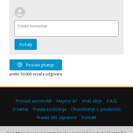
Pošalji
Postavi pitanje
preko 50.000 vozača odgovara
Pronađi automobil
Majstor si?
Imaš ideje
F.A.Q.
O nama
Pravila korišćenja
Obaveštenje o privatnosti
Pravila MG zajednice
Kontakt