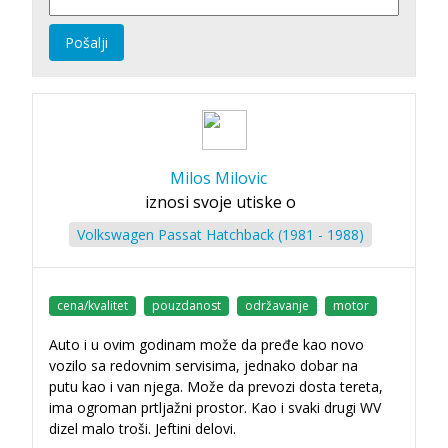
Pošalji
Milos Milovic
iznosi svoje utiske o
Volkswagen Passat Hatchback (1981 - 1988)
cena/kvalitet
pouzdanost
održavanje
motor
Auto i u ovim godinam može da pređe kao novo
vozilo sa redovnim servisima, jednako dobar na
putu kao i van njega. Može da prevozi dosta tereta,
ima ogroman prtljažni prostor. Kao i svaki drugi WV
dizel malo troši. Jeftini delovi.