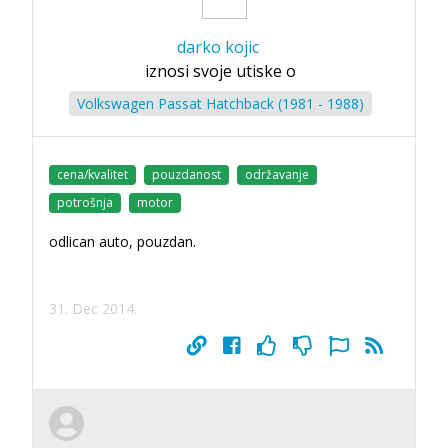
darko kojic
iznosi svoje utiske o
Volkswagen Passat Hatchback (1981 - 1988)
cena/kvalitet
pouzdanost
održavanje
potrošnja
motor
odlican auto, pouzdan.
31. Dec 2014.