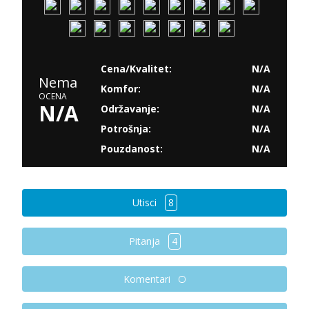
Cena/Kvalitet:
N/A
Nema
Komfor:
N/A
OCENA
N/A
Održavanje:
N/A
Potrošnja:
N/A
Pouzdanost:
N/A
Utisci
8
Pitanja
4
Komentari