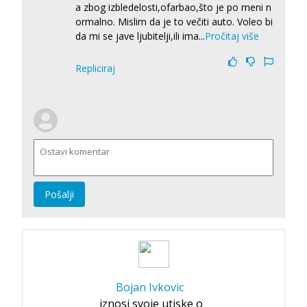
a zbog izbledelosti,ofarbao,što je po meni n
ormalno. Mislim da je to večiti auto. Voleo bi
da mi se jave ljubitelji,ili ima
...
Pročitaj više
Repliciraj
Pošalji
Bojan Ivkovic
iznosi svoje utiske o