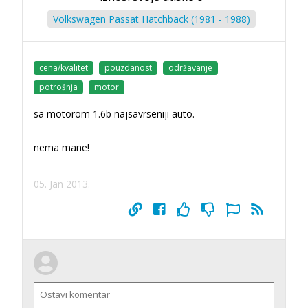
Volkswagen Passat Hatchback (1981 - 1988)
cena/kvalitet
pouzdanost
održavanje
potrošnja
motor
sa motorom 1.6b najsavrseniji auto.
nema mane!
05. Jan 2013.