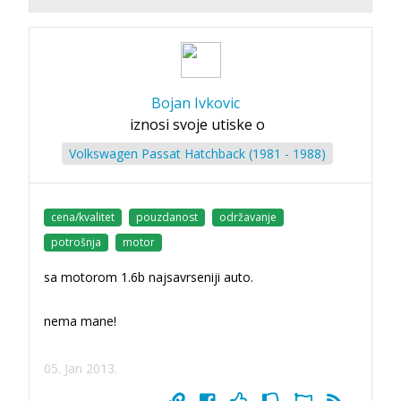
Bojan Ivkovic
iznosi svoje utiske o
Volkswagen Passat Hatchback (1981 - 1988)
cena/kvalitet
pouzdanost
održavanje
potrošnja
motor
sa motorom 1.6b najsavrseniji auto.
nema mane!
05. Jan 2013.