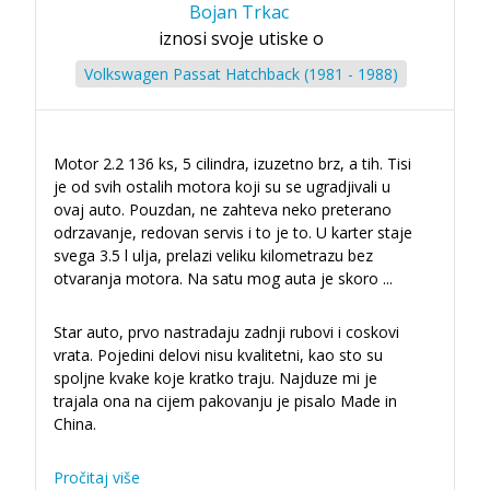
Bojan Trkac
iznosi svoje utiske o
Volkswagen Passat Hatchback (1981 - 1988)
Motor 2.2 136 ks, 5 cilindra, izuzetno brz, a tih. Tisi
je od svih ostalih motora koji su se ugradjivali u
ovaj auto. Pouzdan, ne zahteva neko preterano
odrzavanje, redovan servis i to je to. U karter staje
svega 3.5 l ulja, prelazi veliku kilometrazu bez
otvaranja motora. Na satu mog auta je skoro
...
Star auto, prvo nastradaju zadnji rubovi i coskovi
vrata. Pojedini delovi nisu kvalitetni, kao sto su
spoljne kvake koje kratko traju. Najduze mi je
trajala ona na cijem pakovanju je pisalo Made in
China.
Pročitaj više