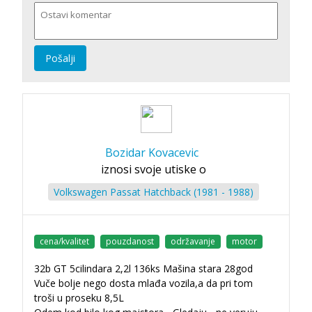
Pošalji
Bozidar Kovacevic
iznosi svoje utiske o
Volkswagen Passat Hatchback (1981 - 1988)
cena/kvalitet
pouzdanost
održavanje
motor
32b GT 5cilindara 2,2l 136ks Mašina stara 28god
Vuče bolje nego dosta mlađa vozila,a da pri tom
troši u proseku 8,5L