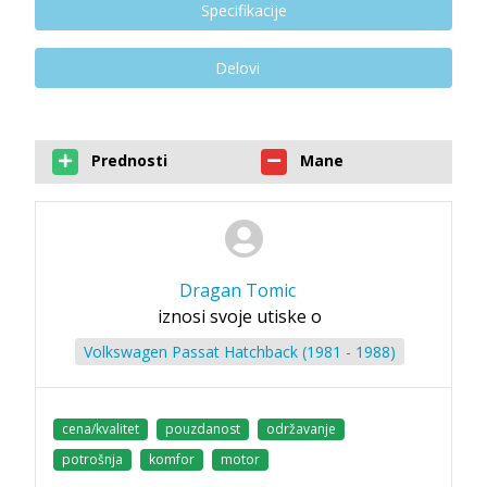
Specifikacije
Delovi
Prednosti
Mane
Dragan Tomic
iznosi svoje utiske o
Volkswagen Passat Hatchback (1981 - 1988)
cena/kvalitet
pouzdanost
održavanje
potrošnja
komfor
motor