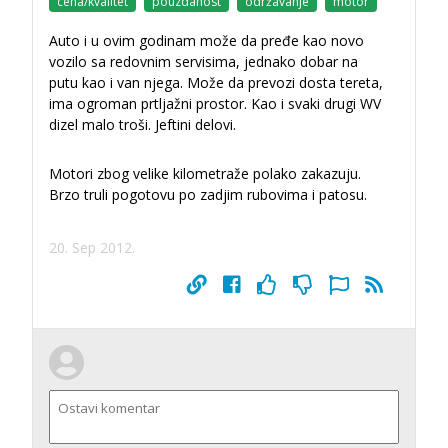
cena/kvalitet
pouzdanost
održavanje
motor
Auto i u ovim godinam može da pređe kao novo
vozilo sa redovnim servisima, jednako dobar na
putu kao i van njega. Može da prevozi dosta tereta,
ima ogroman prtljažni prostor. Kao i svaki drugi WV
dizel malo troši. Jeftini delovi.
Motori zbog velike kilometraže polako zakazuju.
Brzo truli pogotovu po zadjim rubovima i patosu.
20. Sep 2012.