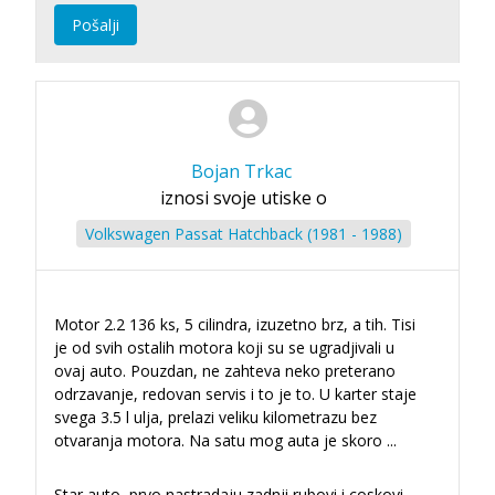
Pošalji
Bojan Trkac
iznosi svoje utiske o
Volkswagen Passat Hatchback (1981 - 1988)
Motor 2.2 136 ks, 5 cilindra, izuzetno brz, a tih. Tisi
je od svih ostalih motora koji su se ugradjivali u
ovaj auto. Pouzdan, ne zahteva neko preterano
odrzavanje, redovan servis i to je to. U karter staje
svega 3.5 l ulja, prelazi veliku kilometrazu bez
otvaranja motora. Na satu mog auta je skoro
...
Star auto, prvo nastradaju zadnji rubovi i coskovi